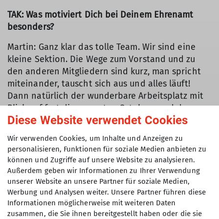
TAK: Was motiviert Dich bei Deinem Ehrenamt
besonders?
Martin: Ganz klar das tolle Team. Wir sind eine
kleine Sektion. Die Wege zum Vorstand und zu
den anderen Mitgliedern sind kurz, man spricht
miteinander, tauscht sich aus und alles läuft!
Dann natürlich der wunderbare Arbeitsplatz mit
Blick auf fast die gesamten Ostalpen und den
Diese Website verwendet Cookies
Wilden Kaiser. Und auch ein bisschen die
Tradition. Vor mir haben andere Mitglieder die
Wir verwenden Cookies, um Inhalte und Anzeigen zu
Gruttenhütte gebaut und Stein um Stein
personalisieren, Funktionen für soziale Medien anbieten zu
hochgeschleppt. Andere Hüttenwarte haben sie
können und Zugriffe auf unsere Website zu analysieren.
in Schuss gehalten. Man steht auf vielen
Außerdem geben wir Informationen zu Ihrer Verwendung
Schultern und kann etwas an die Zukunft
unserer Website an unsere Partner für soziale Medien,
Werbung und Analysen weiter. Unsere Partner führen diese
weitergeben!
Informationen möglicherweise mit weiteren Daten
zusammen, die Sie ihnen bereitgestellt haben oder die sie