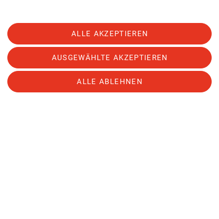
Tradition. Vor mir haben andere Mitglieder die
Gruttenhütte gebaut und Stein um Stein
hochgeschleppt. Andere Hüttenwarte haben sie
ALLE AKZEPTIEREN
in Schuss gehalten. Man steht auf vielen
Schultern und kann etwas an die Zukunft
AUSGEWÄHLTE AKZEPTIEREN
weitergeben!
ALLE ABLEHNEN