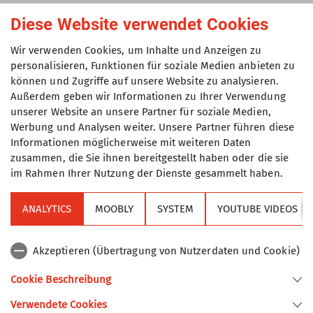
Martin: Nein, im Gegenteil, ich habe einen ganz
Diese Website verwendet Cookies
klassischen Bürojob. Es hilft mir zwar, dass ich in
Wir verwenden Cookies, um Inhalte und Anzeigen zu
der Schreinerwerkstatt meines Opas und auf dem
personalisieren, Funktionen für soziale Medien anbieten zu
Bauernhof unseres Nachbarn groß geworden bin
können und Zugriffe auf unsere Website zu analysieren.
– aber ich bin in keiner Weise Profi. Ein
Außerdem geben wir Informationen zu Ihrer Verwendung
Hüttenwart muss die Arbeit sehen und anpacken
unserer Website an unsere Partner für soziale Medien,
können, dann passt das.
Werbung und Analysen weiter. Unsere Partner führen diese
Informationen möglicherweise mit weiteren Daten
TAK: Was motiviert Dich bei Deinem Ehrenamt
zusammen, die Sie ihnen bereitgestellt haben oder die sie
besonders?
im Rahmen Ihrer Nutzung der Dienste gesammelt haben.
Martin: Ganz klar das tolle Team. Wir sind eine
ANALYTICS
MOOBLY
SYSTEM
YOUTUBE VIDEOS
kleine Sektion. Die Wege zum Vorstand und zu
den anderen Mitgliedern sind kurz, man spricht
Akzeptieren (Übertragung von Nutzerdaten und Cookie)
miteinander, tauscht sich aus und alles läuft!
Dann natürlich der wunderbare Arbeitsplatz mit
Cookie Beschreibung
Blick auf fast die gesamten Ostalpen und den
Wilden Kaiser. Und auch ein bisschen die
Verwendete Cookies