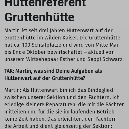
Hüttenreferent
Geschick
Dankbarkeit der Teilnehmer
Organisationstalent und kommunikativ
Gruttenhütte
Was wir bieten
Martin ist seit drei Jahren Hüttenwart auf der
Große Gestaltungsmöglichkeiten
Gruttenhütte im Wilden Kaiser. Die Gruttenhütte
Einblick in die Technik rund um den Betrieb
hat ca. 100 Schlafplätze und wird von Mitte Mai
einer autarken Berghütte
bis Ende Oktober bewirtschaftet – aktuell von
Teilnahme an Fortbildungen und Tagung zur
unserem Wirtsehepaar Esther und Seppi Schwarz.
Vernetzung und Weiterbildung
TAK: Martin, was sind Deine Aufgaben als
Bei Interesse wende dich direkt an unseren
Hüttenwart auf der Gruttenhütte?
Vorstand:
Martin: Als Hüttenwart bin ich das Bindeglied
vorstand@dav-tak.de
zwischen unserer Sektion und den Pächtern. Ich
erledige kleinere Reparaturen, die mir die Pächter
mitteilen und für die sie im laufenden Betrieb
keine Zeit haben. Das erleichtert den Pächtern
die Arbeit und dient gleichzeitig der Sektion: