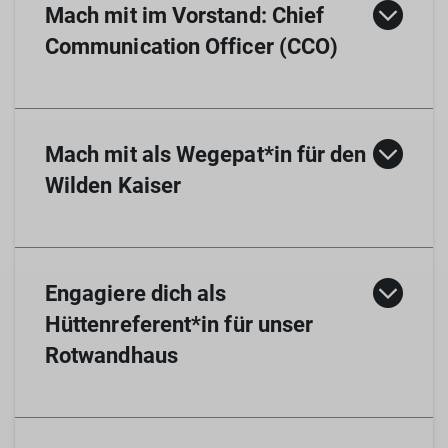
Mach mit im Vorstand: Chief
Communication Officer (CCO)
Mach mit als Wegepat*in für den
Wilden Kaiser
© DAV TAK e.V.
Aktuelle Projekte
(für drinnen oder draußen, online oder offline,
Engagiere dich als
dann, wenn du Zeit hast)
Hüttenreferent*in für unser
Müllaktion am und rund ums Rotwandhaus,
Rotwandhaus
Termine siehe
hier.
© Kai Freese-Wagner
Umweltbaustelle an der Gruttenhütte:
Sanierung und Begrünung des Wegs oberhalb
Der CCO ist Teil des Vorstands
im Verein und