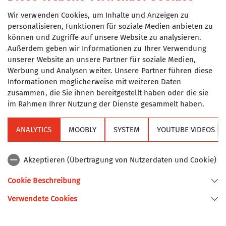
Impulse für weitere Sektionen
Wir verwenden Cookies, um Inhalte und Anzeigen zu
Aus dem TAK heraus sind bereits vier
personalisieren, Funktionen für soziale Medien anbieten zu
eigenständige DAV-Sektionen entstanden:
können und Zugriffe auf unsere Website zu analysieren.
Sektion Isartal DAV
, 1918 (Abspaltung 1917)
Außerdem geben wir Informationen zu Ihrer Verwendung
Sektion Apenkranzl Erding
, 1925 (Ortsgruppe 1923)
unserer Website an unsere Partner für soziale Medien,
Werbung und Analysen weiter. Unsere Partner führen diese
Sektion Alpenkranzl Holzkirchen e.V.
, 1952
Informationen möglicherweise mit weiteren Daten
(Ortsgruppe 1921)
zusammen, die Sie ihnen bereitgestellt haben oder die sie
Sektion Markt Schwaben
, 2008 (Zweig
im Rahmen Ihrer Nutzung der Dienste gesammelt haben.
als Abteilung der Sektion 1953)
ANALYTICS
MOOBLY
SYSTEM
YOUTUBE VIDEOS
TAK im Nationalsozialismus
Akzeptieren (Übertragung von Nutzerdaten und Cookie)
Die Sektion ging auch durch dunkle Zeiten: Im
Cookie Beschreibung
Jahr 1920 wurde in die Vereinssatzung
der „Arierparagraph“ aufgenommen. Die
Verwendete Cookies
Aufnahme von Mitgliedern wurde auf
„Alpenfreunde arischer Abstammung“ beschränkt.