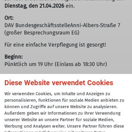
Dienstag, den 21.04.2026
ein.
Ort:
DAV BundesgeschäftsstelleAnni-Albers-Straße 7
(großer Besprechungsraum EG)
Für eine einfache Verpflegung ist gesorgt!
Beginn:
Pünktlich um 19 Uhr (Einlass ab 18:30 Uhr)
TAGESORDNUNG
Diese Website verwendet Cookies
1. Begrüßung durch die 1. Vorsitzende
Wir verwenden Cookies, um Inhalte und Anzeigen zu
2. Jahresbericht durch die 2. Vorsitzende
personalisieren, Funktionen für soziale Medien anbieten zu
können und Zugriffe auf unsere Website zu analysieren.
3. Bericht der Jugendreferentin
Außerdem geben wir Informationen zu Ihrer Verwendung
unserer Website an unsere Partner für soziale Medien,
4. Kassenbericht durch den Schatzmeister
Werbung und Analysen weiter. Unsere Partner führen diese