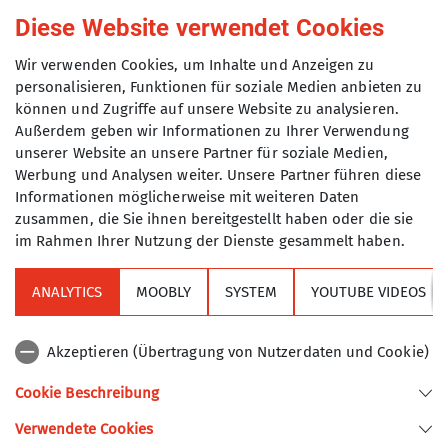
Diese Website verwendet Cookies
Wir verwenden Cookies, um Inhalte und Anzeigen zu
personalisieren, Funktionen für soziale Medien anbieten zu
können und Zugriffe auf unsere Website zu analysieren.
Außerdem geben wir Informationen zu Ihrer Verwendung
unserer Website an unsere Partner für soziale Medien,
Werbung und Analysen weiter. Unsere Partner führen diese
Informationen möglicherweise mit weiteren Daten
zusammen, die Sie ihnen bereitgestellt haben oder die sie
© DAV TAK e.V.
im Rahmen Ihrer Nutzung der Dienste gesammelt haben.
Abbildung 4: TAK Tourenprogramm (=
ANALYTICS
MOOBLY
SYSTEM
YOUTUBE VIDEOS
Geschäftsreisen der Geschäftsstelle): 23,5 t CO2.
Insgesamt entfielen davon 4,44 t CO2 aus
Akzeptieren (Übertragung von Nutzerdaten und Cookie)
Bei den Öffitouren wurden insgesamt 60.822,6 km
zurückgelegt. Diese Zahl ergibt sich aus der
Cookie Beschreibung
Summe aller pro Passagier zurückgelegten
Verwendete Cookies
Kilometer. Mit dem PKW wurden insgesamt 41.317