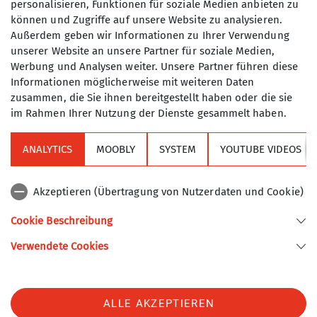
personalisieren, Funktionen für soziale Medien anbieten zu
Fehlende Ausrüstung kann gegen ein geringes
können und Zugriffe auf unsere Website zu analysieren.
Entgelt beim Ausrüstungsverleih ausgeliehen
Außerdem geben wir Informationen zu Ihrer Verwendung
werden.
unserer Website an unsere Partner für soziale Medien,
Werbung und Analysen weiter. Unsere Partner führen diese
Informationen möglicherweise mit weiteren Daten
zusammen, die Sie ihnen bereitgestellt haben oder die sie
im Rahmen Ihrer Nutzung der Dienste gesammelt haben.
ANALYTICS
MOOBLY
SYSTEM
YOUTUBE VIDEOS
Sektion
Akzeptieren (Übertragung von Nutzerdaten und Cookie)
Alpenverein
Cookie Beschreibung
Verwendete Cookies
Sektion Turner-Alpenkränzchen des Deutschen Alpenvereins e.V.
Kellerstr. 37
81667 München
Telefon +49894485357
ALLE AKZEPTIEREN