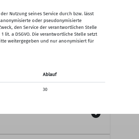
/Std.)
(Steigleistung ca. 500 Hm/Std.)
 sehr
sowie damit verbundene
 der Nutzung seines Service durch bzw. lässt
extrem lange Abfahrten
n anonymisierte oder pseudonymisierte
Zweck, den Service der verantwortlichen Stelle
1 lit. a DSGVO. Die verantwortliche Stelle setzt
ritte weitergegeben und nur anonymisiert für
Ablauf
30