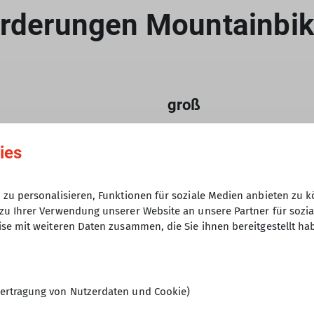
orderungen Mountainbi
l
groß
länge
Tourenlänge
ies
s 1200 Hm, bis 60 km, bis
1200 bis 1600 Hm, bis 80 
Fahrzeit
8 Std. Fahrzeit
zu personalisieren, Funktionen für soziale Medien anbieten zu k
zu Ihrer Verwendung unserer Website an unsere Partner für sozi
se mit weiteren Daten zusammen, die Sie ihnen bereitgestellt ha
setzungen
Voraussetzungen
er für 4- bis 6-stündige
Ausdauer für sehr lange
rten mit 800 bis 1200 Hm
Ausfahrten mit 6 bis 8 St
ertragung von Nutzerdaten und Cookie)
fahrt (Steigleistung ca.
1200 bis 1600 Hm Bergauf