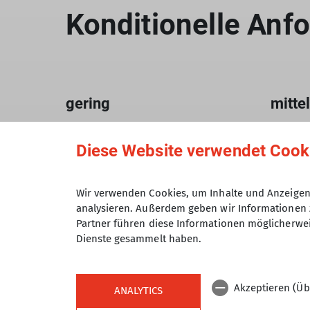
Konditionelle Anf
gering
mitte
Tourenlänge
Touren
Diese Website verwendet Cook
bis 800 Hm, bis 40 km, bis 4 Std.
800 bi
Fahrzeit
6 Std. 
Wir verwenden Cookies, um Inhalte und Anzeigen 
analysieren. Außerdem geben wir Informationen 
Partner führen diese Informationen möglicherwei
Voraussetzungen
Voraus
Dienste gesammelt haben.
Allgemeine Sportlichkeit und
Ausdau
Ausdauer für 2- bis 4-stündige
Ausfah
Akzeptieren (Üb
ANALYTICS
Ausfahrten mit bis zu 800 Hm
Bergauf