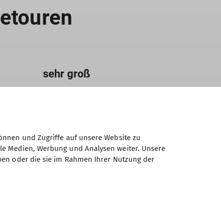
ketouren
sehr groß
Tourenlänge
km, bis
über 1600 Hm, über 80 km, über
8 Std. Fahrzeit
önnen und Zugriffe auf unsere Website zu
ale Medien, Werbung und Analysen weiter. Unsere
ben oder die sie im Rahmen Ihrer Nutzung der
Voraussetzungen
Ausdauer für extrem lange
d. und
Ausfahrten mit über 8 Std. und
fahrt
über 1600 Hm Bergauffahrt