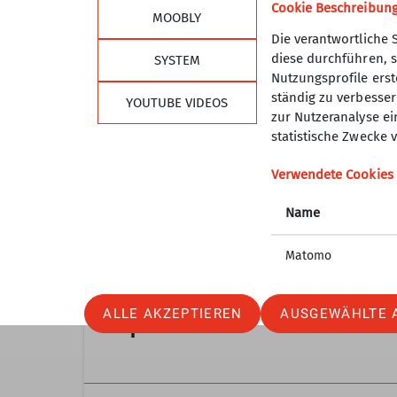
Bergauffahrt sowie damit
400 Hm
Cookie Beschreibun
MOOBLY
verbundene Abfahrten
verbun
Die verantwortliche 
diese durchführen, s
SYSTEM
Nutzungsprofile erste
ständig zu verbessern
YOUTUBE VIDEOS
zur Nutzeranalyse ei
statistische Zwecke v
Verwendete Cookies
Name
Matomo
ALLE AKZEPTIEREN
AUSGEWÄHLTE 
Alpinklettern