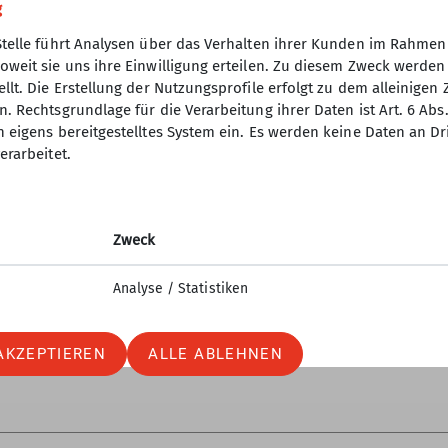
/Std.) sowie damit
(Steigleistung ca. 500 Hm
g
dene lange Abfahrten
sowie damit verbundene
Stelle führt Analysen über das Verhalten ihrer Kunden im Rahmen
lange Abfahrten
oweit sie uns ihre Einwilligung erteilen. Zu diesem Zweck werde
llt. Die Erstellung der Nutzungsprofile erfolgt zu dem alleinigen 
. Rechtsgrundlage für die Verarbeitung ihrer Daten ist Art. 6 Abs. 
n eigens bereitgestelltes System ein. Es werden keine Daten an D
erarbeitet.
Zweck
Analyse / Statistiken
AKZEPTIEREN
ALLE ABLEHNEN