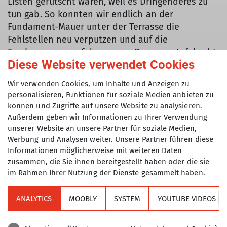
Listen gerutscht waren, weil es Dringenderes zu
tun gab. So konnten wir endlich an der
Fundament-Mauer unter der Terrasse die
Fehlstellen neu verputzen und auf die
Trockenmauer, auf der unsere Panoramatafel ruht,
Diese Website verwendet Cookies
die Krone neu vermörteln. Wie immer in den
Bergen ein Spiel auf Zeit gegen Regen, Frost und
Wir verwenden Cookies, um Inhalte und Anzeigen zu
Schnee, aber ein paar Jährchen wird’s schon
personalisieren, Funktionen für soziale Medien anbieten zu
halten!
können und Zugriffe auf unsere Website zu analysieren.
Außerdem geben wir Informationen zu Ihrer Verwendung
Das gleiche gilt für das Dach unserer Zisterne.
unserer Website an unsere Partner für soziale Medien,
Hier hatte sich über die Jahre eine Menge
Werbung und Analysen weiter. Unsere Partner führen diese
Schwemmmaterial angesammelt, das wir im
Informationen möglicherweise mit weiteren Daten
unwegsamen Gelände mit einer klassischen
zusammen, die Sie ihnen bereitgestellt haben oder die sie
im Rahmen Ihrer Nutzung der Dienste gesammelt haben.
Eimerkette bzw. -rutsche entfernt haben. Die
Schätzungen der Häuslebauer unter uns gingen
einheitlich in Richtung 1,5 Kubikmeter Material.
ANALYTICS
MOOBLY
SYSTEM
YOUTUBE VIDEOS
Auf dem Zisternendach fehl am Platz war das
feine Material dann Gold wert, um es auf dem