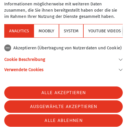
Informationen möglicherweise mit weiteren Daten
Sektionsabenden
- findet ihr im
Sommer- bzw.
zusammen, die Sie ihnen bereitgestellt haben oder die sie
Winterprogramm
.
im Rahmen Ihrer Nutzung der Dienste gesammelt haben.
ANALYTICS
MOOBLY
SYSTEM
YOUTUBE VIDEOS
Akzeptieren (Übertragung von Nutzerdaten und Cookie)
Cookie Beschreibung
Allgemeine Veranstaltungen
Verwendete Cookies
ALLE AKZEPTIEREN
Herbstarbeitsdienst auf der Plenkalm
10.10.2026
AUSGEWÄHLTE AKZEPTIEREN
Organisation
Günter Lang
ALLE ABLEHNEN
Details