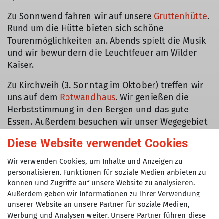
Zu Sonnwend fahren wir auf unsere
Gruttenhütte
.
Rund um die Hütte bieten sich schöne
Tourenmöglichkeiten an. Abends spielt die Musik
und wir bewundern die Leuchtfeuer am Wilden
Kaiser.
Zu Kirchweih (3. Sonntag im Oktober) treffen wir
uns auf dem
Rotwandhaus
. Wir genießen die
Herbststimmung in den Bergen und das gute
Essen. Außerdem besuchen wir unser Wegegebiet
an der Rotwand.
Diese Website verwendet Cookies
Im November ehren wir unsere Jubilare auf dem
Wir verwenden Cookies, um Inhalte und Anzeigen zu
Edelweißfest in München.
personalisieren, Funktionen für soziale Medien anbieten zu
können und Zugriffe auf unsere Website zu analysieren.
Im Dezember machen wir ein kleines
Außerdem geben wir Informationen zu Ihrer Verwendung
Adventstreffen auf dem Monopteros.
unserer Website an unsere Partner für soziale Medien,
Werbung und Analysen weiter. Unsere Partner führen diese
Die genauen Termine - auch von unseren