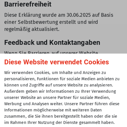
Barrierefreiheit
Diese Erklärung wurde am 30.06.2025 auf Basis
einer Selbstbewertung erstellt und wird
regelmäßig aktualisiert.
Feedback und Kontaktangaben
Wenn Sie Barrieren auf unserer Website
entdecken oder Anmerkungen zur digitalen
Diese Website verwendet Cookies
Barrierefreiheit haben, kontaktieren Sie uns bitte
Wir verwenden Cookies, um Inhalte und Anzeigen zu
über folgenden Weg:
personalisieren, Funktionen für soziale Medien anbieten zu
können und Zugriffe auf unsere Website zu analysieren.
Sektion Turner-Alpenkränzchen des Deutschen
Außerdem geben wir Informationen zu Ihrer Verwendung
Alpenvereins e.V.
unserer Website an unsere Partner für soziale Medien,
Kellerstr. 37
Werbung und Analysen weiter. Unsere Partner führen diese
Informationen möglicherweise mit weiteren Daten
81667 München
zusammen, die Sie ihnen bereitgestellt haben oder die sie
E-Mail:
info@dav-tak.de
im Rahmen Ihrer Nutzung der Dienste gesammelt haben.