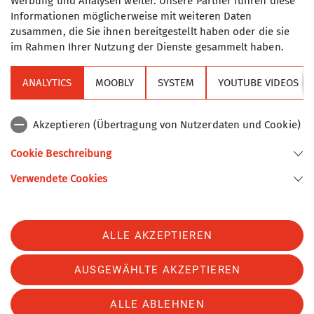
Werbung und Analysen weiter. Unsere Partner führen diese
Informationen möglicherweise mit weiteren Daten
zusammen, die Sie ihnen bereitgestellt haben oder die sie
im Rahmen Ihrer Nutzung der Dienste gesammelt haben.
ANALYTICS
MOOBLY
SYSTEM
YOUTUBE VIDEOS
Sektion
Akzeptieren (Übertragung von Nutzerdaten und Cookie)
Alpenverein
Cookie Beschreibung
Verwendete Cookies
Sektion Turner-Alpenkränzchen des Deutschen Alpenvereins e.V.
Kellerstr. 37
81667 München
Telefon +49894485357
ALLE AKZEPTIEREN
Kontakt
AUSGEWÄHLTE AKZEPTIEREN
Impressum
Datenschutz
Datenschutz-Einstellungen
ALLE ABLEHNEN