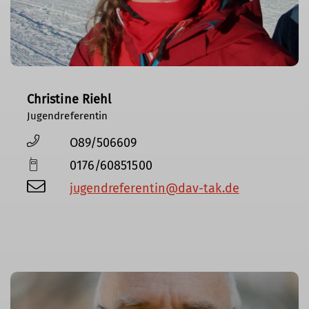
Christine Riehl
Jugendreferentin
O89/506609
0176/60851500
jugendreferentin@dav-tak.de