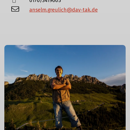
0170/3419005
anselm.greulich@dav-tak.de