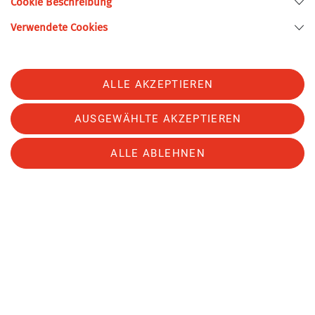
Cookie Beschreibung
Gutschein anzufordern:
Verwendete Cookies
Mitgliedsnummer
Vorname und Name (laut Mitgliedsausweis)
E-Mail-Adresse
ALLE AKZEPTIEREN
Art des Gutscheins (Erwachsener, Junior,
Jugendlicher, Kind)
AUSGEWÄHLTE AKZEPTIEREN
gewünschter Monat, in dem die Übernachtung
stattfindet
ALLE ABLEHNEN
sowie die voraussichtliche einfache Wegstrecke in
Kilometern zwischen dem Startpunkt deiner
öffentlichen Anreise und der DAV-Hütte.
Gut zu wissen:
Der Gutschein gilt
nur für den ausgewählten
Monat.
Nicht eingelöste Gutscheine verfallen und
können
nicht neu ausgestellt werden
. Bitte