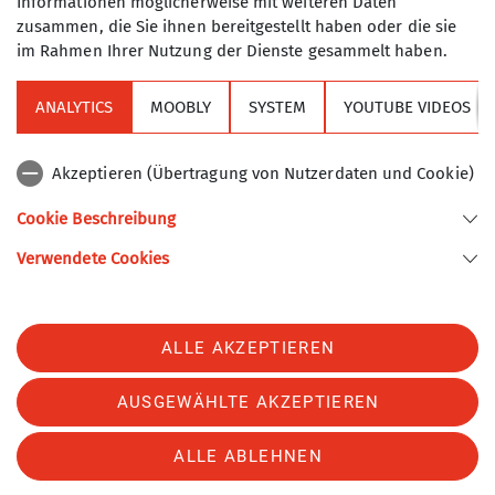
Informationen möglicherweise mit weiteren Daten
zusammen, die Sie ihnen bereitgestellt haben oder die sie
17.09.2023
im Rahmen Ihrer Nutzung der Dienste gesammelt haben.
Edelweißfest
News
ANALYTICS
MOOBLY
SYSTEM
YOUTUBE VIDEOS
Akzeptieren (Übertragung von Nutzerdaten und Cookie)
Hier folgt ein Bericht vom Edelweißfest 2023, Bild
Cookie Beschreibung
ändern
Verwendete Cookies
ALLE AKZEPTIEREN
Sektion
AUSGEWÄHLTE AKZEPTIEREN
Alpenverein
ALLE ABLEHNEN