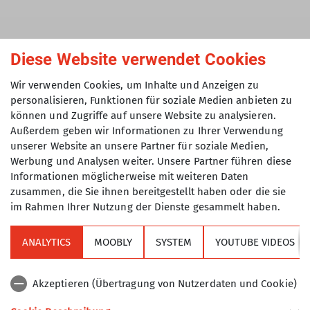
Diese Website verwendet Cookies
Und so geht's
Teilnahmeberechtigt sind
Mitglieder im
Wir verwenden Cookies, um Inhalte und Anzeigen zu
personalisieren, Funktionen für soziale Medien anbieten zu
Deutschen Alpenverein (DAV).
können und Zugriffe auf unsere Website zu analysieren.
Die Aktion gilt für bis zu zwei Übernachtungen pro
Außerdem geben wir Informationen zu Ihrer Verwendung
Mitglied im Matratzenlager einer teilnehmenden
unserer Website an unsere Partner für soziale Medien,
DAV-Hütte (je ein Gutschein pro Mitglied und
Werbung und Analysen weiter. Unsere Partner führen diese
Monat, pro Mitglied zwei Gutscheine im gesamten
Informationen möglicherweise mit weiteren Daten
Aktionszeitraum buchbar).
zusammen, die Sie ihnen bereitgestellt haben oder die sie
Jedes Mitglied erhält nur einen digitalen
im Rahmen Ihrer Nutzung der Dienste gesammelt haben.
Aktionsgutschein für eine Hüttenübernachtung im
Rahmen der gesamten Aktion.
ANALYTICS
MOOBLY
SYSTEM
YOUTUBE VIDEOS
Der Aktionsgutschein ist
hier buchbar
– für
eine
Übernachtung von Mai bis Oktober 2026.
Akzeptieren (Übertragung von Nutzerdaten und Cookie)
Halte folgende Infos bereit, um den