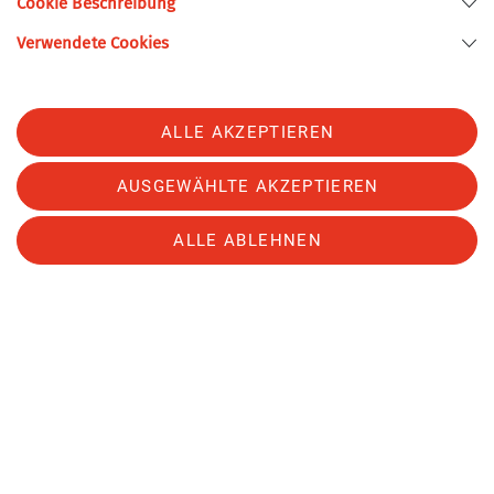
Cookie Beschreibung
Gutschein anzufordern:
Verwendete Cookies
Mitgliedsnummer
Vorname und Name (laut Mitgliedsausweis)
E-Mail-Adresse
ALLE AKZEPTIEREN
Art des Gutscheins (Erwachsener, Junior,
Jugendlicher, Kind)
AUSGEWÄHLTE AKZEPTIEREN
gewünschter Monat, in dem die Übernachtung
stattfindet
ALLE ABLEHNEN
sowie die voraussichtliche einfache Wegstrecke in
Kilometern zwischen dem Startpunkt deiner
öffentlichen Anreise und der DAV-Hütte.
Gut zu wissen:
Der Gutschein gilt
nur für den ausgewählten
Monat.
Nicht eingelöste Gutscheine verfallen und
können
nicht neu ausgestellt werden
. Bitte