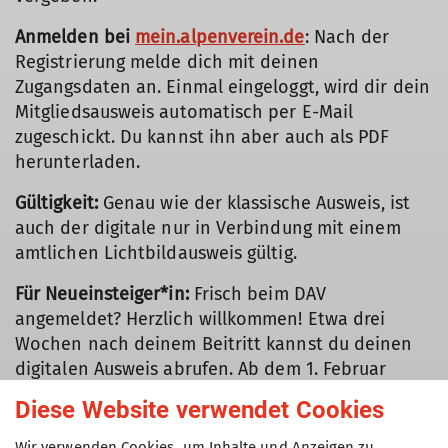
Anmelden bei
mein.alpenverein.de
: Nach der
Registrierung melde dich mit deinen
Zugangsdaten an. Einmal eingeloggt, wird dir dein
Mitgliedsausweis automatisch per E-Mail
zugeschickt. Du kannst ihn aber auch als PDF
herunterladen.
Gültigkeit:
Genau wie der klassische Ausweis, ist
auch der digitale nur in Verbindung mit einem
amtlichen Lichtbildausweis gültig.
Für Neueinsteiger*in:
Frisch beim DAV
angemeldet? Herzlich willkommen! Etwa drei
Wochen nach deinem Beitritt kannst du deinen
digitalen Ausweis abrufen. Ab dem 1. Februar
eines jeden Jahres gibt’s den Ausweis für das neue
Diese Website verwendet Cookies
Mitgliedsjahr.
Wir verwenden Cookies, um Inhalte und Anzeigen zu