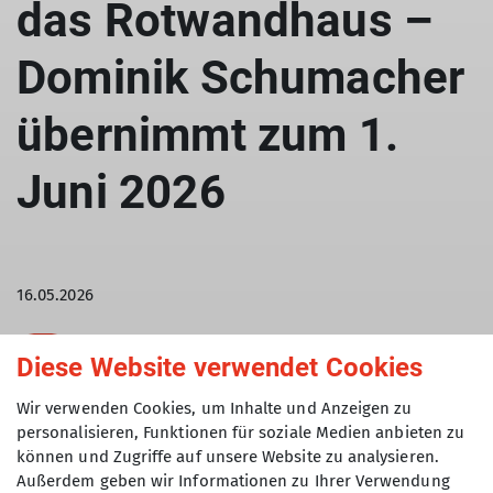
das Rotwandhaus –
Dominik Schumacher
übernimmt zum 1.
Juni 2026
16.05.2026
News
Diese Website verwendet Cookies
Das Turner-Alpen-Kränzchen e. V., Sektion des
Wir verwenden Cookies, um Inhalte und Anzeigen zu
personalisieren, Funktionen für soziale Medien anbieten zu
Deutschen Alpenvereins, freut sich, einen neuen
können und Zugriffe auf unsere Website zu analysieren.
Pächter für sein Rotwandhaus im Mangfallgebirge
Außerdem geben wir Informationen zu Ihrer Verwendung
präsentieren zu können: Zum 1. Juni 2026