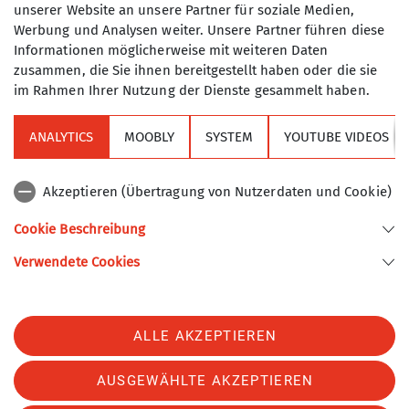
unserer Website an unsere Partner für soziale Medien,
übernimmt Dominik Schumacher die beliebte
Werbung und Analysen weiter. Unsere Partner führen diese
Berghütte oberhalb des Spitzingsees. Der 36-
Informationen möglicherweise mit weiteren Daten
jährige gelernte Koch bringt umfangreiche
zusammen, die Sie ihnen bereitgestellt haben oder die sie
Erfahrung aus der Gastronomie mit. Mit
im Rahmen Ihrer Nutzung der Dienste gesammelt haben.
Leidenschaft und Tatkraft widmet er sich nun der
neuen Aufgabe:
ANALYTICS
MOOBLY
SYSTEM
YOUTUBE VIDEOS
„Ab sofort stelle ich mich mit voller Vorfreude der
Akzeptieren (Übertragung von Nutzerdaten und Cookie)
neuen Herausforderung hier am Rotwandhaus", so
Dominik Schumacher. „Zusammen mit dem
Cookie Beschreibung
Turner-Alpen-Kränzchen blicke ich positiv in die
Zukunft – ich bin überzeugt, dass wir die
Verwendete Cookies
kommenden Aufgaben in enger Zusammenarbeit
hervorragend meistern werden."
ALLE AKZEPTIEREN
Auch der Vorstand des Turner-Alpen-Kränzchens
zeigt sich erfreut über die Neubesetzung und ist
AUSGEWÄHLTE AKZEPTIEREN
zuversichtlich, mit Dominik Schumacher einen