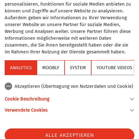
personalisieren, Funktionen für soziale Medien anbieten zu
können und Zugriffe auf unsere Website zu analysieren.
Außerdem geben wir Informationen zu Ihrer Verwendung
unserer Website an unsere Partner für soziale Medien,
Werbung und Analysen weiter. Unsere Partner führen diese
Informationen möglicherweise mit weiteren Daten
zusammen, die Sie ihnen bereitgestellt haben oder die sie
Eine Safari verspricht Abenteuer und so war es
im Rahmen Ihrer Nutzung der Dienste gesammelt haben.
dann auch auf unserer Kitzbühel Safari!
Abenteuer 1: Öffi Anreise.
ANALYTICS
MOOBLY
SYSTEM
YOUTUBE VIDEOS
Je 3 mal Umsteigen, insgesamt 8 Verkehrsmittel.
Akzeptieren (Übertragung von Nutzerdaten und Cookie)
FAZIT: Super geklappt, auch wenn die BRB am
Sonntagabend dann doch reichlich Verspätung
Cookie Beschreibung
eingefahren hat. Aber wenn man gemütlich im
Verwendete Cookies
warmen sitzt, ist das verschmerzbar.
Abenteuer 2: Routenfindung.
ALLE AKZEPTIEREN
2 Gipfel haben wir überschritten und sind jeweils