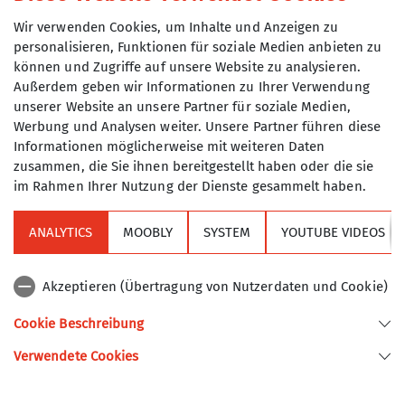
Wir verwenden Cookies, um Inhalte und Anzeigen zu
personalisieren, Funktionen für soziale Medien anbieten zu
können und Zugriffe auf unsere Website zu analysieren.
Außerdem geben wir Informationen zu Ihrer Verwendung
unserer Website an unsere Partner für soziale Medien,
Werbung und Analysen weiter. Unsere Partner führen diese
Informationen möglicherweise mit weiteren Daten
zusammen, die Sie ihnen bereitgestellt haben oder die sie
im Rahmen Ihrer Nutzung der Dienste gesammelt haben.
Die TAK-Band sorgt für Stimmung
ANALYTICS
MOOBLY
SYSTEM
YOUTUBE VIDEOS
Begleitet wurde die Zeremonie durch Live-Musik
der TAK-eigenen Band, bei der sowohl unsere
Akzeptieren (Übertragung von Nutzerdaten und Cookie)
Geschäftsstellen-Mitarbeiterin Tania als auch
Martin, unser Hüttenreferent der Gruttenhütte,
Cookie Beschreibung
mitwirken. Auch der Hüttenwirt Seppi sorgte für
Verwendete Cookies
eine musikalische Einlage, als er zur Eröffnung
des Abendessens alle Gäste ein "Ein Prosit"