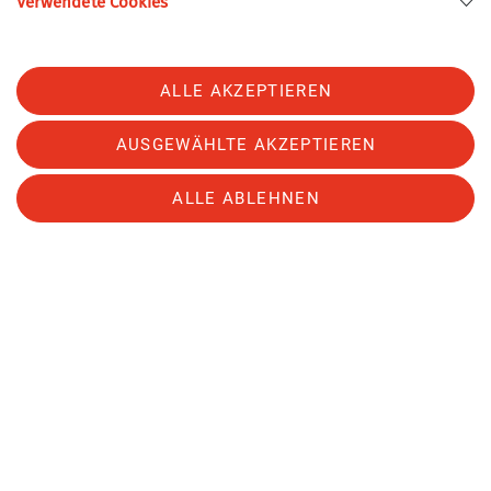
Verwendete Cookies
Das TAK-Skitourenwochenende vom 7. - 9. Februar
fand bei viel Sonnenschein und Wind sowie bei
meist stabilem Wetter statt.
ALLE AKZEPTIEREN
Am Samstag konnten wir die Kreuzjoch-
AUSGEWÄHLTE AKZEPTIEREN
Umfahrung einschließlich der Besteigung des
Kreuzjochs (2261m) mit etwa 1300 Höhenmeter im
ALLE ABLEHNEN
Aufstieg durchführen.
Am Sonntag sind wir dann in malerischer
Felskulisse bis kurz unterhalb des Mittleren Turms
aufgestiegen. Dabei haben wir etwa 900
Höhenmeter zurückgelegt.
Sektion