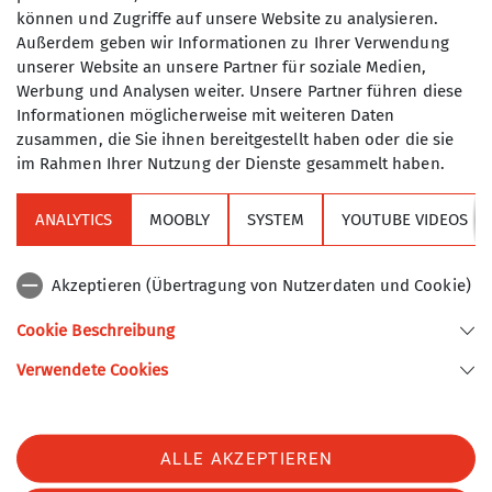
mittwochs ab 18 Uhr in der
können und Zugriffe auf unsere Website zu analysieren.
Maximale Teilnehmeranzahl
Kletterhalle des DAV in Thalkirchen
Außerdem geben wir Informationen zu Ihrer Verwendung
oder in
Freimann
. In den Ferien
unserer Website an unsere Partner für soziale Medien,
6
entfällt das Training.
Werbung und Analysen weiter. Unsere Partner führen diese
Wenn du Interesse hast, melde dich
Informationen möglicherweise mit weiteren Daten
doch einfach beim Gruppenleiter
zusammen, die Sie ihnen bereitgestellt haben oder die sie
im Rahmen Ihrer Nutzung der Dienste gesammelt haben.
(Kontakt-Info im Kasten rechts). Wir
treffen uns vor dem Training in der
Halle im Eingangsbereich vor der
ANALYTICS
MOOBLY
SYSTEM
YOUTUBE VIDEOS
Sektion
großen Scheibe.
Wir freuen uns auf DICH!
Akzeptieren (Übertragung von Nutzerdaten und Cookie)
Alpenverein
Informationen zur Kletterhalle:
Cookie Beschreibung
Der Eintrittspreis in die Kletterhalle
Verwendete Cookies
Sektion Turner-Alpenkränzchen des Deutschen Alpenvereins e.V.
Thalkirchen beträgt für die
TeilnehmerInnen der TAK-
Kellerstr. 37
81667 München
Jugendgruppen 7,60 €.
Telefon +49894485357
ALLE AKZEPTIEREN
Beim Kauf der Verbund-Jahresmarke