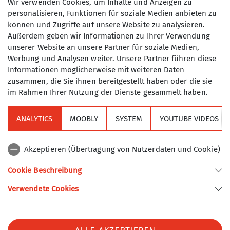
Wir verwenden Cookies, um Inhalte und Anzeigen zu
personalisieren, Funktionen für soziale Medien anbieten zu
Details
können und Zugriffe auf unsere Website zu analysieren.
Maximale Teilnehmeranzahl
Außerdem geben wir Informationen zu Ihrer Verwendung
unserer Website an unsere Partner für soziale Medien,
15
Werbung und Analysen weiter. Unsere Partner führen diese
Informationen möglicherweise mit weiteren Daten
zusammen, die Sie ihnen bereitgestellt haben oder die sie
im Rahmen Ihrer Nutzung der Dienste gesammelt haben.
ANALYTICS
MOOBLY
SYSTEM
YOUTUBE VIDEOS
Sektion
Akzeptieren (Übertragung von Nutzerdaten und Cookie)
Alpenverein
Cookie Beschreibung
Verwendete Cookies
Sektion Turner-Alpenkränzchen des Deutschen Alpenvereins e.V.
Kellerstr. 37
81667 München
Telefon +49894485357