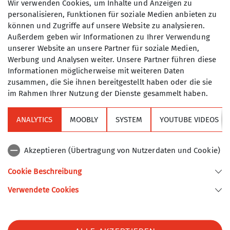
Wir verwenden Cookies, um Inhalte und Anzeigen zu
wollen. Wir trainieren alle 14 Tage,
personalisieren, Funktionen für soziale Medien anbieten zu
mittwochs ab 18 Uhr in der
können und Zugriffe auf unsere Website zu analysieren.
Maximale Teilnehmeranzahl
Kletterhalle des DAV in Thalkirchen
Außerdem geben wir Informationen zu Ihrer Verwendung
oder in
Freimann
. In den Ferien
unserer Website an unsere Partner für soziale Medien,
10
entfällt das Training.
Werbung und Analysen weiter. Unsere Partner führen diese
Wenn du Interesse hast, melde dich
Informationen möglicherweise mit weiteren Daten
doch einfach beim Gruppenleiter
zusammen, die Sie ihnen bereitgestellt haben oder die sie
im Rahmen Ihrer Nutzung der Dienste gesammelt haben.
(Kontakt-Info im Kasten rechts). Wir
treffen uns vor dem Training in der
Halle im Eingangsbereich vor der
ANALYTICS
MOOBLY
SYSTEM
YOUTUBE VIDEOS
Sektion
großen Scheibe.
Wir freuen uns auf DICH!
Akzeptieren (Übertragung von Nutzerdaten und Cookie)
Alpenverein
Informationen zur Kletterhalle:
Cookie Beschreibung
Der Eintrittspreis in die Kletterhalle
Verwendete Cookies
Sektion Turner-Alpenkränzchen des Deutschen Alpenvereins e.V.
Thalkirchen beträgt für die
TeilnehmerInnen der TAK-
Kellerstr. 37
81667 München
Jugendgruppen 7,60 €.
Telefon +49894485357