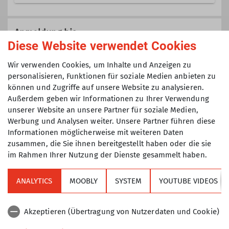
Wanderleiter
Veranstaltungen der Sektion TAK die
nicht einer speziellen Gruppe
Anmeldung bis
(Senioren, Klettertreff, Mountainbike,
Diese Website verwendet Cookies
Ämter
Jugend, etc.) zugeordnet sind.
12.07.2024
Wir verwenden Cookies, um Inhalte und Anzeigen zu
Ausbilder
Tourenführer
personalisieren, Funktionen für soziale Medien anbieten zu
können und Zugriffe auf unsere Website zu analysieren.
Maximale Teilnehmeranzahl
Außerdem geben wir Informationen zu Ihrer Verwendung
unserer Website an unsere Partner für soziale Medien,
8
Werbung und Analysen weiter. Unsere Partner führen diese
Informationen möglicherweise mit weiteren Daten
zusammen, die Sie ihnen bereitgestellt haben oder die sie
im Rahmen Ihrer Nutzung der Dienste gesammelt haben.
ANALYTICS
MOOBLY
SYSTEM
YOUTUBE VIDEOS
Sektion
Akzeptieren (Übertragung von Nutzerdaten und Cookie)
Alpenverein