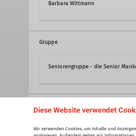
Barbara Wittmann
barbara.wittmann@dav-tak
Gruppe
Qualifikationen
Seniorengruppe - die Senior Mank
Wanderleiterin
Für alle aktiven Seniorinnen un
keine Altersgrenze nach unten o
Anmeldung bis
den Alpen ein eigenes Programm
Diese Website verwendet Cook
Kränzchens durchgeführt, d.h. e
Maximale Teilnehmeranzahl
Wir verwenden Cookies, um Inhalte und Anzeigen 
analysieren. Außerdem geben wir Informationen 