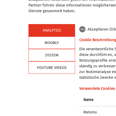
Partner führen diese Informationen möglicherwei
Dienste gesammelt haben.
Akzeptieren (Üb
ANALYTICS
Cookie Beschreibun
MOOBLY
Die verantwortliche 
diese durchführen, s
SYSTEM
Sektion
Alpe
Nutzungsprofile erste
ständig zu verbessern
YOUTUBE VIDEOS
Geschäftsstelle
DAV Hau
zur Nutzeranalyse ei
Programm
DAV Lan
statistische Zwecke v
Mitglied werden
DAV Sho
Ehrenamt
JDAV Ha
Verwendete Cookies
Partner
JDAV Ba
Name
JDAV Mü
DAV Ver
Matomo