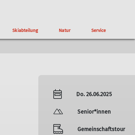
Skiabteilung
Natur
Service
altungen
gendklettergruppe
Wichtige Rufnummern
Satzung
Tipps für Naturschutz in den Bergen
Geschichte der TAK-Skiabteilung
Spenden
Mountainbikegruppe
Wegegebiet
Skiabteilung
Mitgliedertreffen
Partner
Do. 26.06.2025
Senior*innen
Gemeinschaftstour