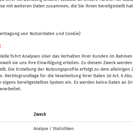
se mit weiteren Daten zusammen, die Sie ihnen bereitgestellt ha
ertragung von Nutzerdaten und Cookie)
g
Stelle führt Analysen über das Verhalten ihrer Kunden im Rahmen
oweit sie uns ihre Einwilligung erteilen. Zu diesem Zweck werde
nverein
llt. Die Erstellung der Nutzungsprofile erfolgt zu dem alleinigen 
. Rechtsgrundlage für die Verarbeitung ihrer Daten ist Art. 6 Abs. 
ptverein
n eigens bereitgestelltes System ein. Es werden keine Daten an D
desverband Bayern
erarbeitet.
p
uptverband
yern
Zweck
nchen
sicherungen
Analyse / Statistiken