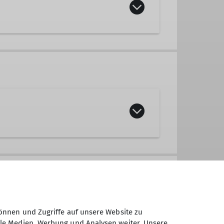
der Gemeinschaft haben. Es gibt
s zu anspruchsvollen Touren in
n Regeln des Turner-Alpen-
önnen und Zugriffe auf unsere Website zu
ale Medien, Werbung und Analysen weiter. Unsere