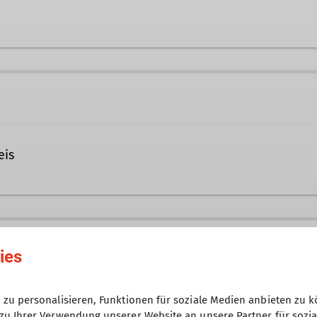
.de
Ämter
eis
Tourenführerin
d Senioren, die Freude am Wandern, an der Natur und 
der oben. Wir bieten von der einfachen Wanderung bi
25.06.2025
. Die Touren werden als Gemeinschaftstouren nach de
ies
s sind keine Führungstouren.
8
zu personalisieren, Funktionen für soziale Medien anbieten zu k
zu Ihrer Verwendung unserer Website an unsere Partner für sozi