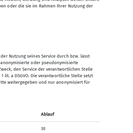
ben oder die sie im Rahmen Ihrer Nutzung der
 der Nutzung seines Service durch bzw. lässt
Sektion Turner-
n anonymisierte oder pseudonymisierte
Alpenkränzchen des
Zweck, den Service der verantwortlichen Stelle
Deutschen Alpenvereins e.V.
1 lit. a DSGVO. Die verantwortliche Stelle setzt
ritte weitergegeben und nur anonymisiert für
Kellerstr. 37
81667 München
Telefon +49894485357
Ablauf
Kontakt
30