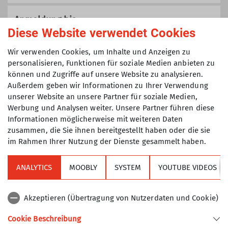
Hier stellen wir ganz kurz die Gruppe
Mankeis vor. Die Gruppe ist für Kinder
Anmeldung bis
und Jugendliche zwischen 8 - 14
Diese Website verwendet Cookies
Jahren
13.07.2024
Wir verwenden Cookies, um Inhalte und Anzeigen zu
personalisieren, Funktionen für soziale Medien anbieten zu
Details
können und Zugriffe auf unsere Website zu analysieren.
Maximale Teilnehmeranzahl
Außerdem geben wir Informationen zu Ihrer Verwendung
unserer Website an unsere Partner für soziale Medien,
15
Werbung und Analysen weiter. Unsere Partner führen diese
Informationen möglicherweise mit weiteren Daten
zusammen, die Sie ihnen bereitgestellt haben oder die sie
im Rahmen Ihrer Nutzung der Dienste gesammelt haben.
ANALYTICS
MOOBLY
SYSTEM
YOUTUBE VIDEOS
Sektion
Akzeptieren (Übertragung von Nutzerdaten und Cookie)
Alpenverein
Cookie Beschreibung