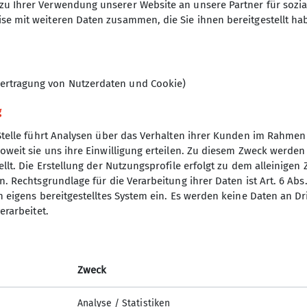
zu Ihrer Verwendung unserer Website an unsere Partner für sozi
se mit weiteren Daten zusammen, die Sie ihnen bereitgestellt ha
ertragung von Nutzerdaten und Cookie)
g
Stelle führt Analysen über das Verhalten ihrer Kunden im Rahmen
oweit sie uns ihre Einwilligung erteilen. Zu diesem Zweck werde
nverein
llt. Die Erstellung der Nutzungsprofile erfolgt zu dem alleinigen 
. Rechtsgrundlage für die Verarbeitung ihrer Daten ist Art. 6 Abs. 
ptverein
n eigens bereitgestelltes System ein. Es werden keine Daten an D
desverband Bayern
erarbeitet.
p
uptverband
yern
Zweck
nchen
sicherungen
Analyse / Statistiken