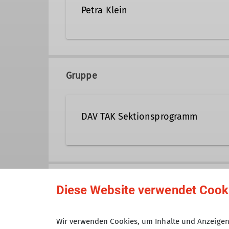
Petra Klein
089/603236
0176/80006
Gruppe
Qualifikationen
DAV TAK Sektionsprogramm
Trainerin C Bergsteigen
Veranstaltungen der Sektion TAK 
zugeordnet sind.
Anmeldung bis
Diese Website verwendet Cook
Maximale Teilnehmeranzahl
Wir verwenden Cookies, um Inhalte und Anzeigen 