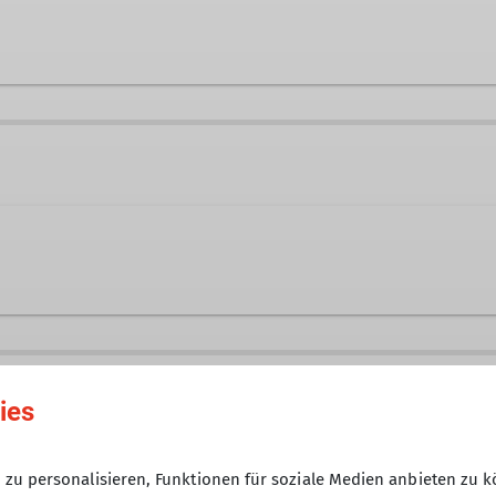
573
petra.klein@dav-tak.de
Ämter
Tourenführerin
die nicht einer speziellen Gruppe (Senioren, Klettertr
14.06.2025
ies
6
zu personalisieren, Funktionen für soziale Medien anbieten zu k