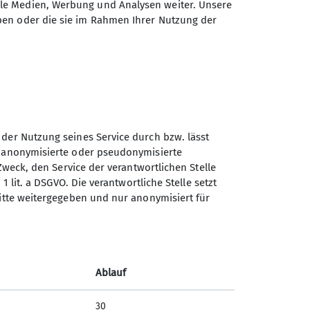
ale Medien, Werbung und Analysen weiter. Unsere
ben oder die sie im Rahmen Ihrer Nutzung der
 der Nutzung seines Service durch bzw. lässt
Sektion Turner-
n anonymisierte oder pseudonymisierte
Alpenkränzchen des
Zweck, den Service der verantwortlichen Stelle
Deutschen Alpenvereins e.V.
1 lit. a DSGVO. Die verantwortliche Stelle setzt
ritte weitergegeben und nur anonymisiert für
Kellerstr. 37
81667 München
Telefon +49894485357
Ablauf
Kontakt
30