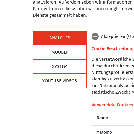
analysieren. Außerdem geben wir Informationen 
Partner führen diese Informationen möglicherwei
Dienste gesammelt haben.
Akzeptieren (Üb
ANALYTICS
Cookie Beschreibun
MOOBLY
Die verantwortliche 
diese durchführen, s
SYSTEM
Sektion
Alpe
Nutzungsprofile erste
ständig zu verbessern
YOUTUBE VIDEOS
Geschäftsstelle
DAV Hau
zur Nutzeranalyse ei
Programm
DAV Lan
statistische Zwecke v
Mitglied werden
DAV Sho
Ehrenamt
JDAV Ha
Verwendete Cookies
Partner
JDAV Ba
Name
JDAV Mü
DAV Ver
Matomo