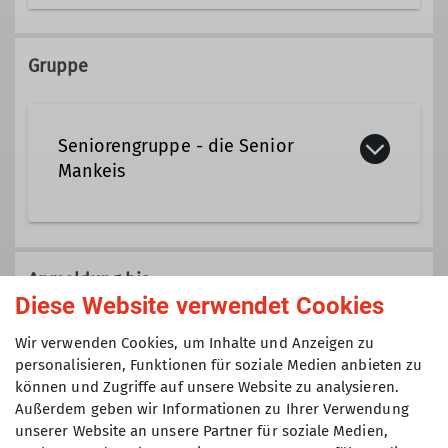
089/68020887
Gruppe
bernhard.eibl@dav-tak.de
Seniorengruppe - die Senior
Ämter
Mankeis
Tourenführer
Für alle aktiven Seniorinnen und
Senioren, die Freude am Wandern, an
Anmeldung bis
der Natur und der Gemeinschaft
Diese Website verwendet Cookies
haben. Es gibt keine Altersgrenze
09.12.2025
Wir verwenden Cookies, um Inhalte und Anzeigen zu
nach unten oder oben. Wir bieten von
personalisieren, Funktionen für soziale Medien anbieten zu
der einfachen Wanderung bis zu
können und Zugriffe auf unsere Website zu analysieren.
Maximale Teilnehmeranzahl
anspruchsvollen Touren in den Alpen
Außerdem geben wir Informationen zu Ihrer Verwendung
ein eigenes Programm. Die Touren
unserer Website an unsere Partner für soziale Medien,
15
werden als Gemeinschaftstouren nach