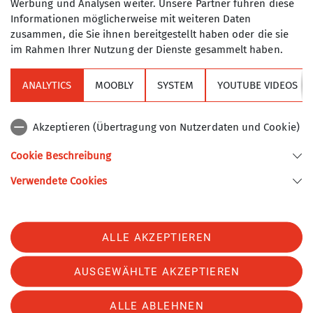
Werbung und Analysen weiter. Unsere Partner führen diese
den Regeln des Turner-Alpen-
Informationen möglicherweise mit weiteren Daten
Kränzchens durchgeführt, d.h. es sind
zusammen, die Sie ihnen bereitgestellt haben oder die sie
im Rahmen Ihrer Nutzung der Dienste gesammelt haben.
keine Führungstouren.
ANALYTICS
MOOBLY
SYSTEM
YOUTUBE VIDEOS
Sektion
Akzeptieren (Übertragung von Nutzerdaten und Cookie)
Alpenverein
Cookie Beschreibung
Verwendete Cookies
Sektion Turner-Alpenkränzchen des Deutschen Alpenvereins e.V.
Kellerstr. 37
81667 München
Telefon +49894485357
ALLE AKZEPTIEREN
Kontakt
AUSGEWÄHLTE AKZEPTIEREN
Impressum
Datenschutz
Datenschutz-Einstellungen
ALLE ABLEHNEN