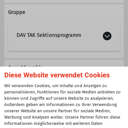
089/32609505
Gruppe
christian.hornreich@dav-tak.de
DAV TAK Sektionsprogramm
Qualifikationen
Trainer B Hochtouren
Veranstaltungen der Sektion TAK die
nicht einer speziellen Gruppe
Anmeldung bis
Trainer C Bergsteigen
(Senioren, Klettertreff, Mountainbike,
Diese Website verwendet Cookies
Jugend, etc.) zugeordnet sind.
01.06.2025
Wir verwenden Cookies, um Inhalte und Anzeigen zu
Ämter
personalisieren, Funktionen für soziale Medien anbieten zu
können und Zugriffe auf unsere Website zu analysieren.
Maximale Teilnehmeranzahl
Ausbilder
Tourenführer
Außerdem geben wir Informationen zu Ihrer Verwendung
unserer Website an unsere Partner für soziale Medien,
5
Werbung und Analysen weiter. Unsere Partner führen diese
Informationen möglicherweise mit weiteren Daten