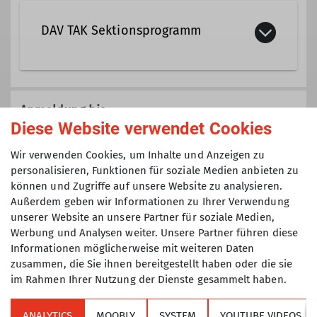
DAV TAK Sektionsprogramm
Qualifikationen
Trainerin C Bergsteigen
Veranstaltungen der Sektion TAK die
nicht einer speziellen Gruppe
Anmeldung bis
(Senioren, Klettertreff, Mountainbike,
Diese Website verwendet Cookies
Ämter
Jugend, etc.) zugeordnet sind.
08.06.2025
Wir verwenden Cookies, um Inhalte und Anzeigen zu
Ausbilderin
Tourenführerin
personalisieren, Funktionen für soziale Medien anbieten zu
können und Zugriffe auf unsere Website zu analysieren.
Maximale Teilnehmeranzahl
Außerdem geben wir Informationen zu Ihrer Verwendung
unserer Website an unsere Partner für soziale Medien,
7
Werbung und Analysen weiter. Unsere Partner führen diese
Informationen möglicherweise mit weiteren Daten
zusammen, die Sie ihnen bereitgestellt haben oder die sie
im Rahmen Ihrer Nutzung der Dienste gesammelt haben.
ANALYTICS
MOOBLY
SYSTEM
YOUTUBE VIDEOS