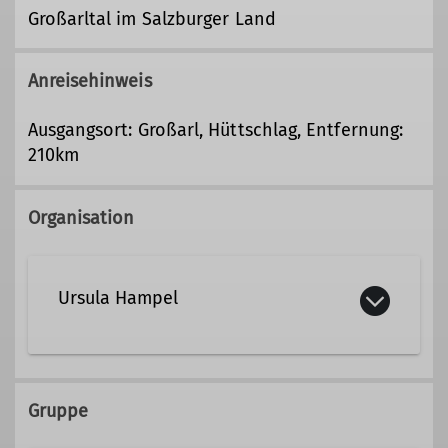
Großarltal im Salzburger Land
Anreisehinweis
Ausgangsort: Großarl, Hüttschlag, Entfernung:
210km
Organisation
Ursula Hampel
0152/56395979
Gruppe
ursula.hampel@dav-tak.de