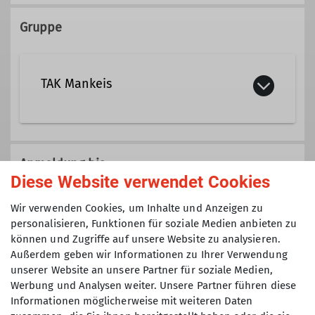
0157 55 87 22 87
Gruppe
fabian.scharbert@dav-tak.de
TAK Mankeis
Ämter
Jugendleiter
Hier stellen wir ganz kurz die Gruppe
Mankeis vor. Die Gruppe ist für Kinder
Anmeldung bis
und Jugendliche zwischen 8 - 14
Diese Website verwendet Cookies
Jahren
08.06.2025
Wir verwenden Cookies, um Inhalte und Anzeigen zu
personalisieren, Funktionen für soziale Medien anbieten zu
Details
können und Zugriffe auf unsere Website zu analysieren.
Maximale Teilnehmeranzahl
Außerdem geben wir Informationen zu Ihrer Verwendung
unserer Website an unsere Partner für soziale Medien,
10
Werbung und Analysen weiter. Unsere Partner führen diese
Informationen möglicherweise mit weiteren Daten