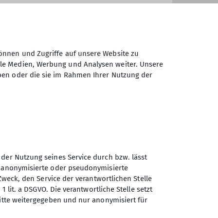
önnen und Zugriffe auf unsere Website zu
ale Medien, Werbung und Analysen weiter. Unsere
ben oder die sie im Rahmen Ihrer Nutzung der
 der Nutzung seines Service durch bzw. lässt
Sektion Turner-
n anonymisierte oder pseudonymisierte
Alpenkränzchen des
Zweck, den Service der verantwortlichen Stelle
Deutschen Alpenvereins e.V.
1 lit. a DSGVO. Die verantwortliche Stelle setzt
ritte weitergegeben und nur anonymisiert für
Kellerstr. 37
81667 München