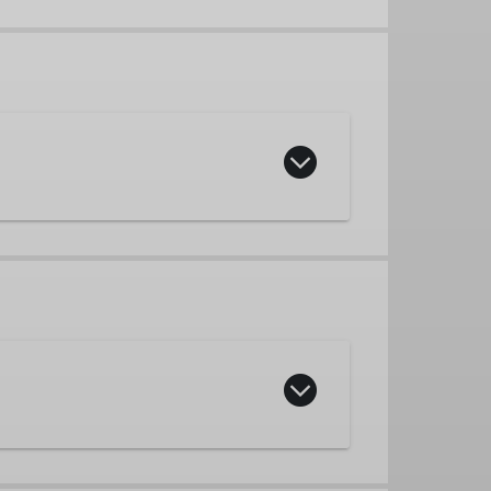
ilderin
eff, Mountainbike, Jugend, etc.)