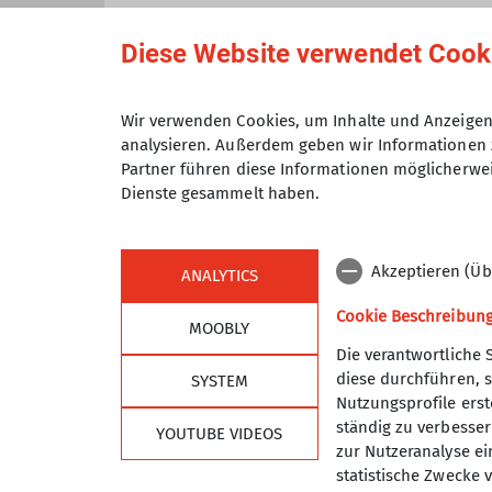
zugeordnet sind.
Anmeldung bis
Diese Website verwendet Cook
Maximale Teilnehmeranzahl
Wir verwenden Cookies, um Inhalte und Anzeigen 
analysieren. Außerdem geben wir Informationen 
Partner führen diese Informationen möglicherwei
Dienste gesammelt haben.
Akzeptieren (Üb
ANALYTICS
Cookie Beschreibun
MOOBLY
Die verantwortliche 
diese durchführen, s
SYSTEM
Sektion
Alpe
Nutzungsprofile erste
ständig zu verbessern
YOUTUBE VIDEOS
Geschäftsstelle
DAV Hau
zur Nutzeranalyse ei
Programm
DAV Lan
statistische Zwecke v