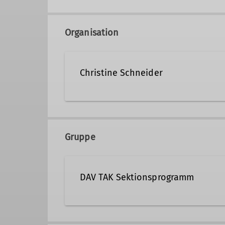
Organisation
Christine Schneider
christine.schneider@dav-ta
Gruppe
Qualifikationen
DAV TAK Sektionsprogramm
Trainerin C Sportklettern Breitensport
Veranstaltungen der Sektion TAK 