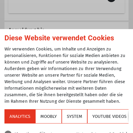
Trainerin C Sportklettern Breitensport
Veranstaltungen der Sektion TAK die
Ämter
nicht einer speziellen Gruppe
Anmeldung bis
(Senioren, Klettertreff, Mountainbike,
Diese Website verwendet Cookies
Tourenführerin
Ausbilderin
Jugend, etc.) zugeordnet sind.
27.10.2024
Wir verwenden Cookies, um Inhalte und Anzeigen zu
personalisieren, Funktionen für soziale Medien anbieten zu
können und Zugriffe auf unsere Website zu analysieren.
Maximale Teilnehmeranzahl
Außerdem geben wir Informationen zu Ihrer Verwendung
unserer Website an unsere Partner für soziale Medien,
4
Werbung und Analysen weiter. Unsere Partner führen diese
Informationen möglicherweise mit weiteren Daten
zusammen, die Sie ihnen bereitgestellt haben oder die sie
im Rahmen Ihrer Nutzung der Dienste gesammelt haben.
ANALYTICS
MOOBLY
SYSTEM
YOUTUBE VIDEOS
Sektion