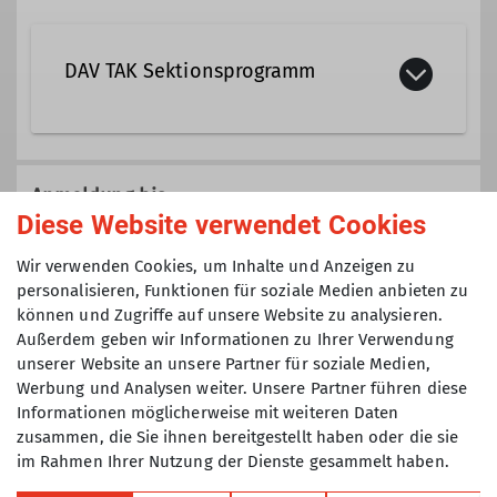
Qualifikationen
DAV TAK Sektionsprogramm
Trainerin C Sportklettern Breitensport
Veranstaltungen der Sektion TAK die
Ämter
nicht einer speziellen Gruppe
Anmeldung bis
(Senioren, Klettertreff, Mountainbike,
Diese Website verwendet Cookies
Tourenführerin
Ausbilderin
Jugend, etc.) zugeordnet sind.
17.03.2025
Wir verwenden Cookies, um Inhalte und Anzeigen zu
personalisieren, Funktionen für soziale Medien anbieten zu
können und Zugriffe auf unsere Website zu analysieren.
Maximale Teilnehmeranzahl
Außerdem geben wir Informationen zu Ihrer Verwendung
unserer Website an unsere Partner für soziale Medien,
6
Werbung und Analysen weiter. Unsere Partner führen diese
Informationen möglicherweise mit weiteren Daten
zusammen, die Sie ihnen bereitgestellt haben oder die sie
im Rahmen Ihrer Nutzung der Dienste gesammelt haben.