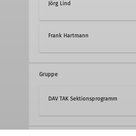
Jörg Lind
joerg.lind@dav-tak.de
Frank Hartmann
Qualifikationen
frank.hartmann@dav-tak.d
MTB Guide
Gruppe
Qualifikationen
DAV TAK Sektionsprogramm
Trainer C MTB Guide
Veranstaltungen der Sektion TAK 
zugeordnet sind.