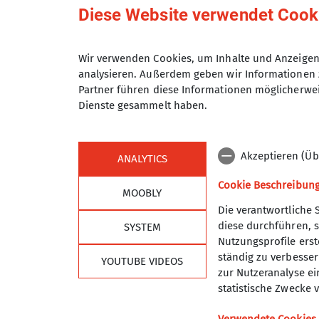
Anmeldung bis
Diese Website verwendet Cook
Maximale Teilnehmeranzahl
Wir verwenden Cookies, um Inhalte und Anzeigen 
analysieren. Außerdem geben wir Informationen 
Partner führen diese Informationen möglicherwei
Dienste gesammelt haben.
Akzeptieren (Üb
ANALYTICS
Cookie Beschreibun
MOOBLY
Die verantwortliche 
diese durchführen, s
SYSTEM
Sektion
Alpe
Nutzungsprofile erste
ständig zu verbessern
YOUTUBE VIDEOS
Geschäftsstelle
DAV Hau
zur Nutzeranalyse ei
Programm
DAV Lan
statistische Zwecke v
Mitglied werden
DAV Sho
Ehrenamt
JDAV Ha