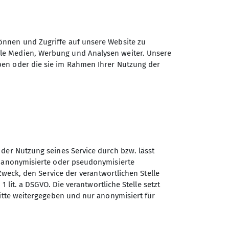
önnen und Zugriffe auf unsere Website zu
ale Medien, Werbung und Analysen weiter. Unsere
ben oder die sie im Rahmen Ihrer Nutzung der
 der Nutzung seines Service durch bzw. lässt
Sektion Turner-
n anonymisierte oder pseudonymisierte
Alpenkränzchen des
Zweck, den Service der verantwortlichen Stelle
Deutschen Alpenvereins e.V.
1 lit. a DSGVO. Die verantwortliche Stelle setzt
ritte weitergegeben und nur anonymisiert für
Kellerstr. 37
81667 München
Telefon +49894485357