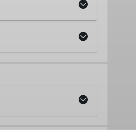
rer
rer
eff, Mountainbike, Jugend, etc.)