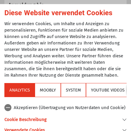
nicht einer speziellen Gruppe
Anmeldung bis
(Senioren, Klettertreff, Mountainbike,
Diese Website verwendet Cookies
Ausbilder
Tourenführer
Jugend, etc.) zugeordnet sind.
01.05.2025
Wir verwenden Cookies, um Inhalte und Anzeigen zu
personalisieren, Funktionen für soziale Medien anbieten zu
können und Zugriffe auf unsere Website zu analysieren.
Maximale Teilnehmeranzahl
Außerdem geben wir Informationen zu Ihrer Verwendung
unserer Website an unsere Partner für soziale Medien,
8
Werbung und Analysen weiter. Unsere Partner führen diese
Informationen möglicherweise mit weiteren Daten
zusammen, die Sie ihnen bereitgestellt haben oder die sie
im Rahmen Ihrer Nutzung der Dienste gesammelt haben.
ANALYTICS
MOOBLY
SYSTEM
YOUTUBE VIDEOS
Sektion
Akzeptieren (Übertragung von Nutzerdaten und Cookie)
Alpenverein
Cookie Beschreibung
Verwendete Cookies