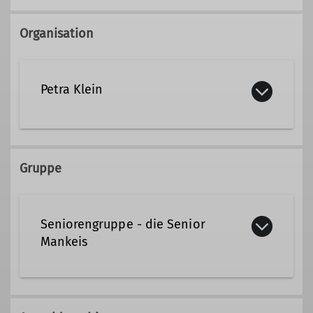
Organisation
Petra Klein
089/603236
0176/80006573
Gruppe
petra.klein@dav-tak.de
Seniorengruppe - die Senior
Qualifikationen
Mankeis
Trainerin C Bergsteigen
Für alle aktiven Seniorinnen und
Senioren, die Freude am Wandern, an