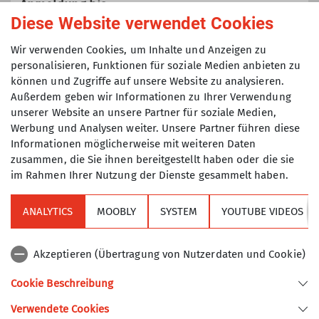
Anmeldung bis
Ämter
der Natur und der Gemeinschaft
Diese Website verwendet Cookies
haben. Es gibt keine Altersgrenze
05.11.2025
Tourenführerin
Wir verwenden Cookies, um Inhalte und Anzeigen zu
nach unten oder oben. Wir bieten von
personalisieren, Funktionen für soziale Medien anbieten zu
der einfachen Wanderung bis zu
können und Zugriffe auf unsere Website zu analysieren.
Maximale Teilnehmeranzahl
anspruchsvollen Touren in den Alpen
Außerdem geben wir Informationen zu Ihrer Verwendung
ein eigenes Programm. Die Touren
unserer Website an unsere Partner für soziale Medien,
10
werden als Gemeinschaftstouren nach
Werbung und Analysen weiter. Unsere Partner führen diese
den Regeln des Turner-Alpen-
Informationen möglicherweise mit weiteren Daten
Kränzchens durchgeführt, d.h. es sind
zusammen, die Sie ihnen bereitgestellt haben oder die sie
im Rahmen Ihrer Nutzung der Dienste gesammelt haben.
keine Führungstouren.
ANALYTICS
MOOBLY
SYSTEM
YOUTUBE VIDEOS
Sektion
Akzeptieren (Übertragung von Nutzerdaten und Cookie)
Alpenverein
Cookie Beschreibung
Verwendete Cookies
Sektion Turner-Alpenkränzchen des Deutschen Alpenvereins e.V.