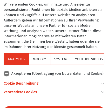
24.02.2026
Wir verwenden Cookies, um Inhalte und Anzeigen zu
nach unten oder oben. Wir bieten von
personalisieren, Funktionen für soziale Medien anbieten zu
der einfachen Wanderung bis zu
können und Zugriffe auf unsere Website zu analysieren.
Maximale Teilnehmeranzahl
anspruchsvollen Touren in den Alpen
Außerdem geben wir Informationen zu Ihrer Verwendung
ein eigenes Programm. Die Touren
unserer Website an unsere Partner für soziale Medien,
15
werden als Gemeinschaftstouren nach
Werbung und Analysen weiter. Unsere Partner führen diese
den Regeln des Turner-Alpen-
Informationen möglicherweise mit weiteren Daten
Kränzchens durchgeführt, d.h. es sind
zusammen, die Sie ihnen bereitgestellt haben oder die sie
im Rahmen Ihrer Nutzung der Dienste gesammelt haben.
keine Führungstouren.
ANALYTICS
MOOBLY
SYSTEM
YOUTUBE VIDEOS
Sektion
Akzeptieren (Übertragung von Nutzerdaten und Cookie)
Alpenverein
Cookie Beschreibung
Verwendete Cookies
Sektion Turner-Alpenkränzchen des Deutschen Alpenvereins e.V.
Kellerstr. 37
81667 München