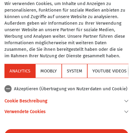
werden als Gemeinschaftstouren nach
Wir verwenden Cookies, um Inhalte und Anzeigen zu
den Regeln des Turner-Alpen-
personalisieren, Funktionen für soziale Medien anbieten zu
können und Zugriffe auf unsere Website zu analysieren.
Kränzchens durchgeführt, d.h. es sind
Maximale Teilnehmeranzahl
Außerdem geben wir Informationen zu Ihrer Verwendung
keine Führungstouren.
unserer Website an unsere Partner für soziale Medien,
10
Werbung und Analysen weiter. Unsere Partner führen diese
Informationen möglicherweise mit weiteren Daten
zusammen, die Sie ihnen bereitgestellt haben oder die sie
im Rahmen Ihrer Nutzung der Dienste gesammelt haben.
ANALYTICS
MOOBLY
SYSTEM
YOUTUBE VIDEOS
Sektion
Akzeptieren (Übertragung von Nutzerdaten und Cookie)
Alpenverein
Cookie Beschreibung
Verwendete Cookies
Sektion Turner-Alpenkränzchen des Deutschen Alpenvereins e.V.
Kellerstr. 37
81667 München