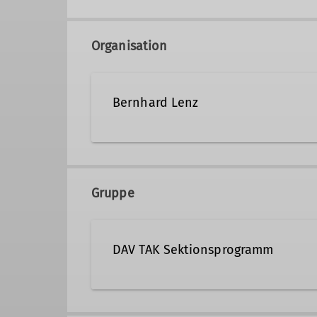
Organisation
Bernhard Lenz
0163/7115716
bernhar
Gruppe
Qualifikationen
DAV TAK Sektionsprogramm
Trainer B Alpinklettern
Trainer 
Trainer B Hochtouren
Trainer 
Veranstaltungen der Sektion TAK 