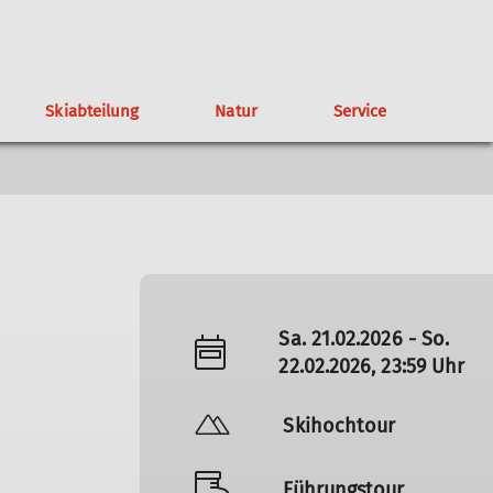
Skiabteilung
Natur
Service
altungen
gendklettergruppe
Wichtige Rufnummern
Satzung
Tipps für Naturschutz in den Bergen
Geschichte der TAK-Skiabteilung
Spenden
Mountainbikegruppe
Wegegebiet
Skiabteilung
Mitgliedertreffen
Partner
Sa. 21.02.2026 - So.
22.02.2026, 23:59 Uhr
Skihochtour
Führungstour