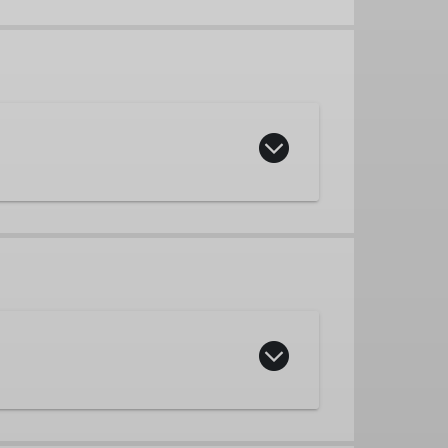
gsreferent
Tourenführer
eff, Mountainbike, Jugend, etc.)