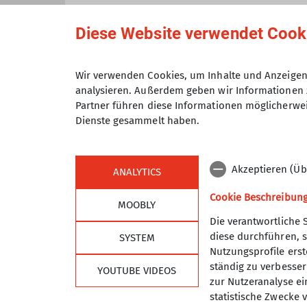
zugeordnet sind.
Trainer C Skibergsteigen
Anmeldung bis
Diese Website verwendet Cook
Trainer C Sportklettern Breitensport
Maximale Teilnehmeranzahl
Wir verwenden Cookies, um Inhalte und Anzeigen 
Kletterbetreuer Breitensport
analysieren. Außerdem geben wir Informationen 
Partner führen diese Informationen möglicherwei
Dienste gesammelt haben.
Akzeptieren (Üb
ANALYTICS
Cookie Beschreibun
MOOBLY
Die verantwortliche 
diese durchführen, s
SYSTEM
Sektion
Alpe
Nutzungsprofile erste
ständig zu verbessern
YOUTUBE VIDEOS
Geschäftsstelle
DAV Hau
zur Nutzeranalyse ei
Programm
DAV Lan
statistische Zwecke v