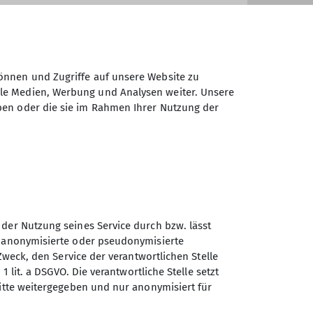
önnen und Zugriffe auf unsere Website zu
ale Medien, Werbung und Analysen weiter. Unsere
ben oder die sie im Rahmen Ihrer Nutzung der
 der Nutzung seines Service durch bzw. lässt
Sektion Turner-
n anonymisierte oder pseudonymisierte
Alpenkränzchen des
Zweck, den Service der verantwortlichen Stelle
Deutschen Alpenvereins e.V.
1 lit. a DSGVO. Die verantwortliche Stelle setzt
ritte weitergegeben und nur anonymisiert für
Kellerstr. 37
81667 München