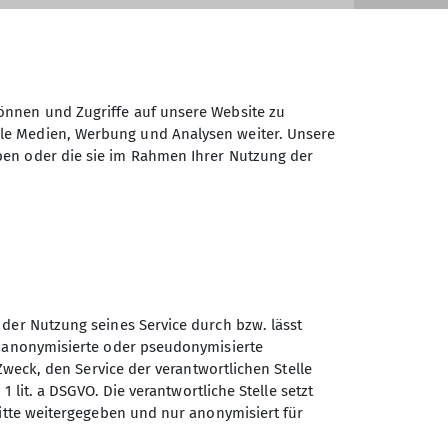
önnen und Zugriffe auf unsere Website zu
ale Medien, Werbung und Analysen weiter. Unsere
ben oder die sie im Rahmen Ihrer Nutzung der
 der Nutzung seines Service durch bzw. lässt
Sektion Turner-
n anonymisierte oder pseudonymisierte
Alpenkränzchen des
Zweck, den Service der verantwortlichen Stelle
Deutschen Alpenvereins e.V.
1 lit. a DSGVO. Die verantwortliche Stelle setzt
ritte weitergegeben und nur anonymisiert für
Kellerstr. 37
81667 München