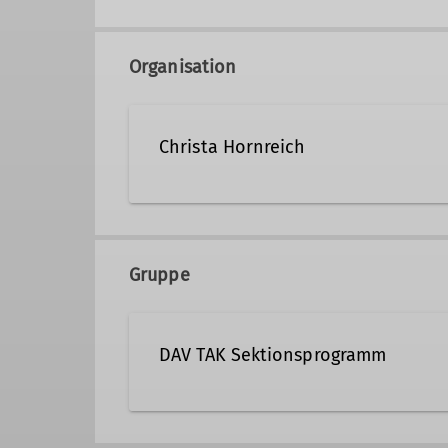
Organisation
Christa Hornreich
089/32609505
0162/882
Gruppe
Qualifikationen
DAV TAK Sektionsprogramm
Trainerin C Skibergsteigen
Veranstaltungen der Sektion TAK 