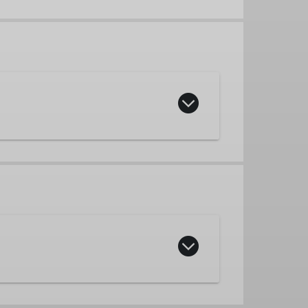
ührerin
Ausbilderin
eff, Mountainbike, Jugend, etc.)