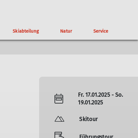
Skiabteilung
Natur
Service
altungen
gendklettergruppe
Wichtige Rufnummern
Satzung
Tipps für Naturschutz in den Bergen
Geschichte der TAK-Skiabteilung
Spenden
Mountainbikegruppe
Wegegebiet
Skiabteilung
Mitgliedertreffen
Partner
Fr. 17.01.2025 - So.
19.01.2025
Skitour
Führungstour