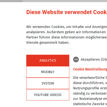
zugeordnet sind.
Anmeldung bis
Diese Website verwendet Cook
Maximale Teilnehmeranzahl
Wir verwenden Cookies, um Inhalte und Anzeigen 
analysieren. Außerdem geben wir Informationen 
Partner führen diese Informationen möglicherwei
Dienste gesammelt haben.
Akzeptieren (Üb
ANALYTICS
Cookie Beschreibun
MOOBLY
Die verantwortliche 
diese durchführen, s
SYSTEM
Sektion
Alpe
Nutzungsprofile erste
ständig zu verbessern
YOUTUBE VIDEOS
Geschäftsstelle
DAV Hau
zur Nutzeranalyse ei
Programm
DAV Lan
statistische Zwecke v