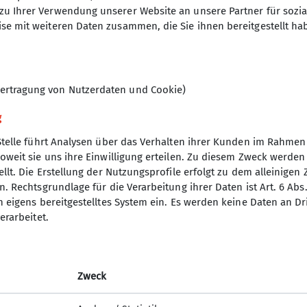
zu Ihrer Verwendung unserer Website an unsere Partner für sozi
se mit weiteren Daten zusammen, die Sie ihnen bereitgestellt ha
ertragung von Nutzerdaten und Cookie)
g
Stelle führt Analysen über das Verhalten ihrer Kunden im Rahmen
oweit sie uns ihre Einwilligung erteilen. Zu diesem Zweck werde
nverein
llt. Die Erstellung der Nutzungsprofile erfolgt zu dem alleinigen 
. Rechtsgrundlage für die Verarbeitung ihrer Daten ist Art. 6 Abs. 
ptverein
n eigens bereitgestelltes System ein. Es werden keine Daten an D
desverband Bayern
erarbeitet.
p
uptverband
yern
Zweck
nchen
sicherungen