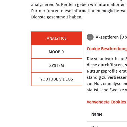
analysieren. Außerdem geben wir Informationen 
Partner führen diese Informationen möglicherwei
Dienste gesammelt haben.
Akzeptieren (Üb
ANALYTICS
Cookie Beschreibun
MOOBLY
Die verantwortliche 
diese durchführen, s
SYSTEM
Sektion
Alpe
Nutzungsprofile erste
ständig zu verbessern
YOUTUBE VIDEOS
Geschäftsstelle
DAV Hau
zur Nutzeranalyse ei
Programm
DAV Lan
statistische Zwecke v
Mitglied werden
DAV Sho
Ehrenamt
JDAV Ha
Verwendete Cookies
Partner
JDAV Ba
Name
JDAV Mü
DAV Ver