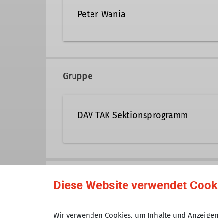
Peter Wania
0162/2910029
peter.w
Gruppe
Qualifikationen
DAV TAK Sektionsprogramm
Trainer B Skihochtouren
Traine
Veranstaltungen der Sektion TAK 
zugeordnet sind.
Anmeldung bis
Diese Website verwendet Cook
Maximale Teilnehmeranzahl
Wir verwenden Cookies, um Inhalte und Anzeigen 