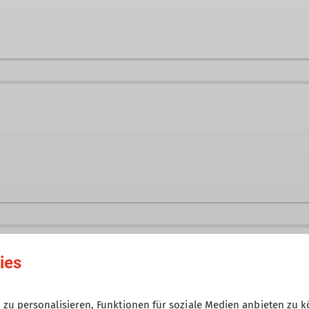
ania@dav-tak.de
Ämter
r C Skibergsteigen
Tourenführer
die nicht einer speziellen Gruppe (Senioren, Klettertr
29.01.2024
ies
6
zu personalisieren, Funktionen für soziale Medien anbieten zu k