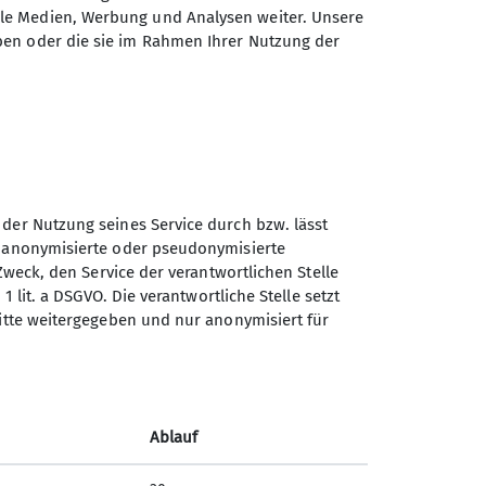
ale Medien, Werbung und Analysen weiter. Unsere
ben oder die sie im Rahmen Ihrer Nutzung der
 der Nutzung seines Service durch bzw. lässt
Sektion Turner-
n anonymisierte oder pseudonymisierte
Alpenkränzchen des
Zweck, den Service der verantwortlichen Stelle
Deutschen Alpenvereins e.V.
1 lit. a DSGVO. Die verantwortliche Stelle setzt
ritte weitergegeben und nur anonymisiert für
Kellerstr. 37
81667 München
Telefon +49894485357
Ablauf
Kontakt