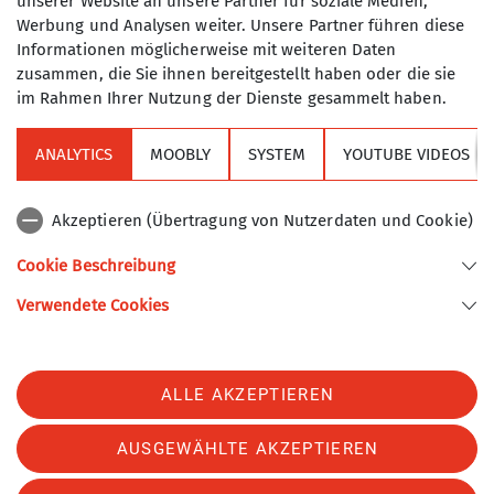
unserer Website an unsere Partner für soziale Medien,
7
Werbung und Analysen weiter. Unsere Partner führen diese
Tourenreferent
Informationen möglicherweise mit weiteren Daten
zusammen, die Sie ihnen bereitgestellt haben oder die sie
im Rahmen Ihrer Nutzung der Dienste gesammelt haben.
ANALYTICS
MOOBLY
SYSTEM
YOUTUBE VIDEOS
Sektion
Akzeptieren (Übertragung von Nutzerdaten und Cookie)
Alpenverein
Cookie Beschreibung
Verwendete Cookies
Sektion Turner-Alpenkränzchen des Deutschen Alpenvereins e.V.
Kellerstr. 37
81667 München
Telefon +49894485357
ALLE AKZEPTIEREN
Kontakt
AUSGEWÄHLTE AKZEPTIEREN