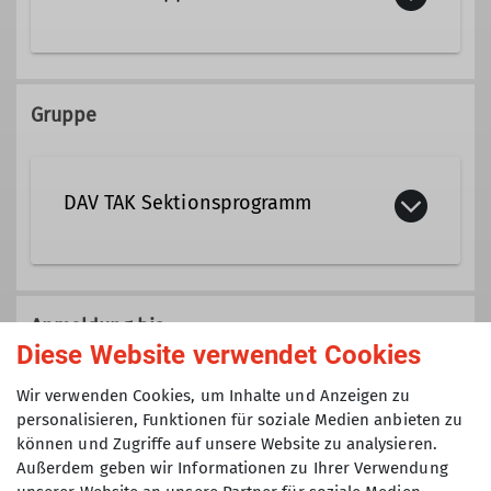
0174/9018315
Gruppe
andreas.poeppl@dav-tak.de
DAV TAK Sektionsprogramm
Qualifikationen
Trainer C Bergsteigen
Veranstaltungen der Sektion TAK die
nicht einer speziellen Gruppe
Anmeldung bis
Trainer C Skibergsteigen
(Senioren, Klettertreff, Mountainbike,
Diese Website verwendet Cookies
Jugend, etc.) zugeordnet sind.
08.02.2025
Wir verwenden Cookies, um Inhalte und Anzeigen zu
Ämter
personalisieren, Funktionen für soziale Medien anbieten zu
können und Zugriffe auf unsere Website zu analysieren.
Maximale Teilnehmeranzahl
Ausbilder
Tourenführer
Außerdem geben wir Informationen zu Ihrer Verwendung