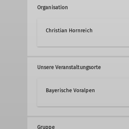
Organisation
Christian Hornreich
089/32609505
christi
Unsere Veranstaltungsorte
Qualifikationen
Bayerische Voralpen
Trainer B Hochtouren
Trainer C
Gruppe