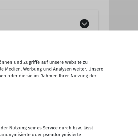
eff, Mountainbike, Jugend, etc.)
önnen und Zugriffe auf unsere Website zu
ale Medien, Werbung und Analysen weiter. Unsere
ben oder die sie im Rahmen Ihrer Nutzung der
 der Nutzung seines Service durch bzw. lässt
Sektion Turner-
n anonymisierte oder pseudonymisierte
Alpenkränzchen des