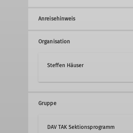
Anreisehinweis
Organisation
Steffen Häuser
steffen.haeuser@dav-tak.d
Gruppe
Qualifikationen
DAV TAK Sektionsprogramm
Trainer C Skibergsteigen