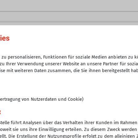
die nicht einer speziellen Gruppe (Senioren, Klettertr
15.12.2024
ies
5
zu personalisieren, Funktionen für soziale Medien anbieten zu k
zu Ihrer Verwendung unserer Website an unsere Partner für sozi
se mit weiteren Daten zusammen, die Sie ihnen bereitgestellt ha
ertragung von Nutzerdaten und Cookie)
g
Stelle führt Analysen über das Verhalten ihrer Kunden im Rahmen
oweit sie uns ihre Einwilligung erteilen. Zu diesem Zweck werde
nverein
llt. Die Erstellung der Nutzungsprofile erfolgt zu dem alleinigen 