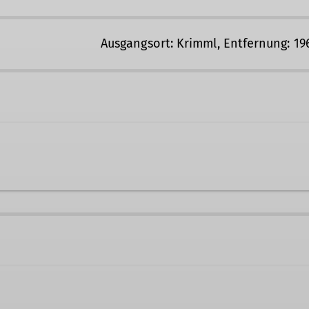
Ausgangsort: Krimml, Entfernung: 1
e
Ämter
Tourenführer