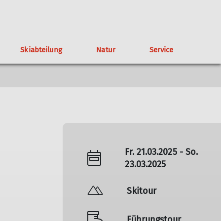
Skiabteilung
Natur
Service
altungen
gendklettergruppe
Wichtige Rufnummern
Satzung
Tipps für Naturschutz in den Bergen
Geschichte der TAK-Skiabteilung
Spenden
Mountainbikegruppe
Wegegebiet
Skiabteilung
Mitgliedertreffen
Partner
Fr. 21.03.2025 - So.
23.03.2025
Skitour
Führungstour