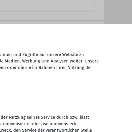
eff, Mountainbike, Jugend, etc.)
önnen und Zugriffe auf unsere Website zu
ale Medien, Werbung und Analysen weiter. Unsere
ben oder die sie im Rahmen Ihrer Nutzung der
 der Nutzung seines Service durch bzw. lässt
Sektion Turner-
n anonymisierte oder pseudonymisierte
Alpenkränzchen des
Zweck, den Service der verantwortlichen Stelle