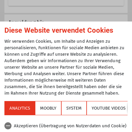
Trainer C Skibergsteigen
Veranstaltungen der Sektion TAK die
nicht einer speziellen Gruppe
Anmeldung bis
(Senioren, Klettertreff, Mountainbike,
Diese Website verwendet Cookies
Ämter
Jugend, etc.) zugeordnet sind.
07.02.2025
Wir verwenden Cookies, um Inhalte und Anzeigen zu
Tourenführer
personalisieren, Funktionen für soziale Medien anbieten zu
können und Zugriffe auf unsere Website zu analysieren.
Maximale Teilnehmeranzahl
Außerdem geben wir Informationen zu Ihrer Verwendung
unserer Website an unsere Partner für soziale Medien,
6
Werbung und Analysen weiter. Unsere Partner führen diese
Informationen möglicherweise mit weiteren Daten
zusammen, die Sie ihnen bereitgestellt haben oder die sie
im Rahmen Ihrer Nutzung der Dienste gesammelt haben.
ANALYTICS
MOOBLY
SYSTEM
YOUTUBE VIDEOS
Sektion
Akzeptieren (Übertragung von Nutzerdaten und Cookie)
Alpenverein