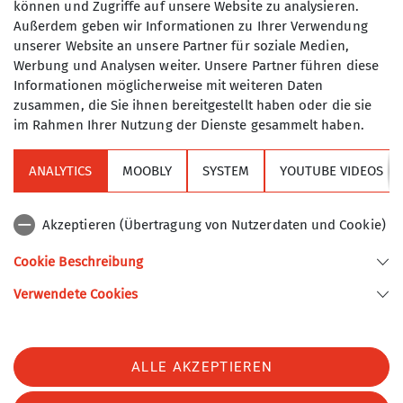
können und Zugriffe auf unsere Website zu analysieren.
Maximale Teilnehmeranzahl
Ausbilder
Tourenführer
Außerdem geben wir Informationen zu Ihrer Verwendung
unserer Website an unsere Partner für soziale Medien,
6
Werbung und Analysen weiter. Unsere Partner führen diese
Tourenreferent
Informationen möglicherweise mit weiteren Daten
zusammen, die Sie ihnen bereitgestellt haben oder die sie
im Rahmen Ihrer Nutzung der Dienste gesammelt haben.
ANALYTICS
MOOBLY
SYSTEM
YOUTUBE VIDEOS
Sektion
Akzeptieren (Übertragung von Nutzerdaten und Cookie)
Alpenverein
Cookie Beschreibung
Verwendete Cookies
Sektion Turner-Alpenkränzchen des Deutschen Alpenvereins e.V.
Kellerstr. 37
81667 München
Telefon +49894485357
ALLE AKZEPTIEREN
Kontakt