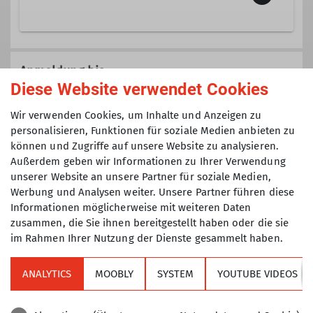
Trainer C Skibergsteigen
Trainer B Skihochtouren
Veranstaltungen der Sektion TAK die
nicht einer speziellen Gruppe
Anmeldung bis
(Senioren, Klettertreff, Mountainbike,
Diese Website verwendet Cookies
Ämter
Jugend, etc.) zugeordnet sind.
15.03.2026
Wir verwenden Cookies, um Inhalte und Anzeigen zu
Ausbilder
Tourenführer
personalisieren, Funktionen für soziale Medien anbieten zu
können und Zugriffe auf unsere Website zu analysieren.
Maximale Teilnehmeranzahl
Außerdem geben wir Informationen zu Ihrer Verwendung
Wegereferent Wilder Kaiser
unserer Website an unsere Partner für soziale Medien,
3
Werbung und Analysen weiter. Unsere Partner führen diese
Informationen möglicherweise mit weiteren Daten
zusammen, die Sie ihnen bereitgestellt haben oder die sie
im Rahmen Ihrer Nutzung der Dienste gesammelt haben.
ANALYTICS
MOOBLY
SYSTEM
YOUTUBE VIDEOS
Sektion