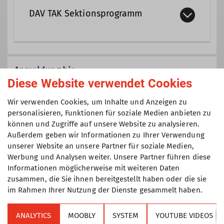
DAV TAK Sektionsprogramm
Qualifikationen
Wanderleiter
Veranstaltungen der Sektion TAK die
nicht einer speziellen Gruppe
Anmeldung bis
(Senioren, Klettertreff, Mountainbike,
Diese Website verwendet Cookies
Ämter
Jugend, etc.) zugeordnet sind.
26.06.2025
Wir verwenden Cookies, um Inhalte und Anzeigen zu
Tourenführer
personalisieren, Funktionen für soziale Medien anbieten zu
können und Zugriffe auf unsere Website zu analysieren.
Maximale Teilnehmeranzahl
Außerdem geben wir Informationen zu Ihrer Verwendung
unserer Website an unsere Partner für soziale Medien,
6
Werbung und Analysen weiter. Unsere Partner führen diese
Informationen möglicherweise mit weiteren Daten
zusammen, die Sie ihnen bereitgestellt haben oder die sie
im Rahmen Ihrer Nutzung der Dienste gesammelt haben.
ANALYTICS
MOOBLY
SYSTEM
YOUTUBE VIDEOS
Sektion