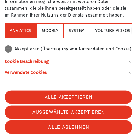
Informationen möglicherweise mit weiteren Daten
zusammen, die Sie ihnen bereitgestellt haben oder die sie
im Rahmen Ihrer Nutzung der Dienste gesammelt haben.
ANALYTICS
MOOBLY
SYSTEM
YOUTUBE VIDEOS
Sektion
Akzeptieren (Übertragung von Nutzerdaten und Cookie)
Alpenverein
Cookie Beschreibung
Verwendete Cookies
Sektion Turner-Alpenkränzchen des Deutschen Alpenvereins e.V.
Kellerstr. 37
81667 München
Telefon +49894485357
ALLE AKZEPTIEREN
Kontakt
AUSGEWÄHLTE AKZEPTIEREN
Impressum
Datenschutz
Datenschutz-Einstellungen
ALLE ABLEHNEN
erklaerung-zur-barrierefreiheit