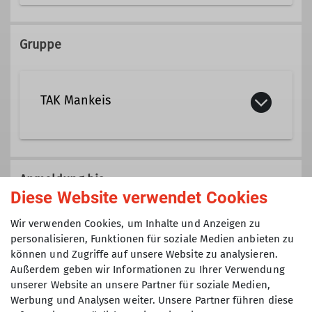
Ämter
Gruppe
Jugendleiterin
TAK Mankeis
Hier stellen wir ganz kurz die Gruppe
Mankeis vor. Die Gruppe ist für Kinder
Anmeldung bis
und Jugendliche zwischen 8 - 14
Diese Website verwendet Cookies
Jahren
03.04.2026
Wir verwenden Cookies, um Inhalte und Anzeigen zu
personalisieren, Funktionen für soziale Medien anbieten zu
Details
können und Zugriffe auf unsere Website zu analysieren.
Maximale Teilnehmeranzahl
Außerdem geben wir Informationen zu Ihrer Verwendung
unserer Website an unsere Partner für soziale Medien,
15
Werbung und Analysen weiter. Unsere Partner führen diese