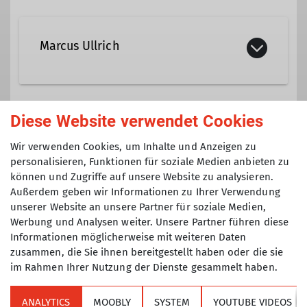
Marcus Ullrich
+49 151 23271275
Diese Website verwendet Cookies
Gruppe
marcus.ullrich@dav-tak.de
Wir verwenden Cookies, um Inhalte und Anzeigen zu
personalisieren, Funktionen für soziale Medien anbieten zu
können und Zugriffe auf unsere Website zu analysieren.
Klettertreff
Qualifikationen
Außerdem geben wir Informationen zu Ihrer Verwendung
unserer Website an unsere Partner für soziale Medien,
Werbung und Analysen weiter. Unsere Partner führen diese
Trainer C Sportklettern Breitensport
Du hast genug von der Suche nach
Indoor
Informationen möglicherweise mit weiteren Daten
Kletterpartner*innen und
zusammen, die Sie ihnen bereitgestellt haben oder die sie
unzuverlässigen Verabredungen? Dann
im Rahmen Ihrer Nutzung der Dienste gesammelt haben.
Trainer C Alpinklettern
komm zum TAK Klettertreff.
Wir treffen uns immer dienstags um 18
ANALYTICS
MOOBLY
SYSTEM
YOUTUBE VIDEOS